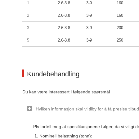
1
2.6-3.8
3-9
160
2
2.6-3.8
3-9
160
3
2.6-3.8
3-9
200
5
2.6-3.8
3-9
250
Kundebehandling
Du kan være interessert i følgende spørsmål
Hvilken informasjon skal vi tilby for å få presise tilb
Pls fortell meg at spesifikasjonene følger, da
vi
vil gi 
Nominell belastning (tonn):