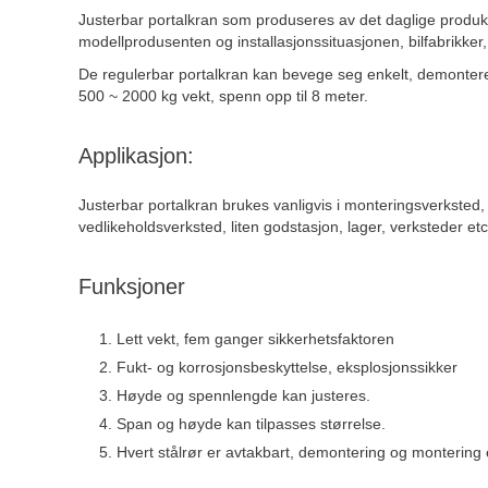
Justerbar portalkran som produseres av det daglige produks
modellprodusenten og installasjonssituasjonen, bilfabrikke
De
regulerbar
portalkran kan bevege seg enkelt, demontere o
500 ~
2000 kg vekt, spenn opp til
8 meter.
Applikasjon:
Justerbar portalkran brukes vanligvis i monteringsverksted
vedlikeholdsverksted, liten godstasjon, lager, verksteder et
Funksjoner
Lett vekt, fem ganger sikkerhetsfaktoren
Fukt- og korrosjonsbeskyttelse, eksplosjonssikker
Høyde og spennlengde kan justeres.
Span og høyde kan tilpasses størrelse.
Hvert stålrør er avtakbart, demontering og montering 