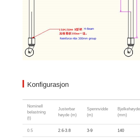
Konfigurasjon
Nominell
Justerbar
Spennvidde
Bjelkehøyde
belastning
høyde (m)
(m)
(mm)
(t)
0.5
2.6-3.8
3-9
140