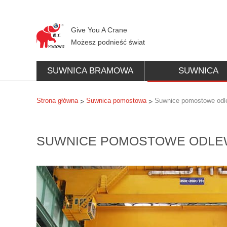
Give You A Crane
Możesz podnieść świat
SUWNICA BRAMOWA
SUWNICA
POMOSTOWA
Strona główna
Suwnica pomostowa
Suwnice pomostowe odl
>
>
SUWNICE POMOSTOWE ODLE