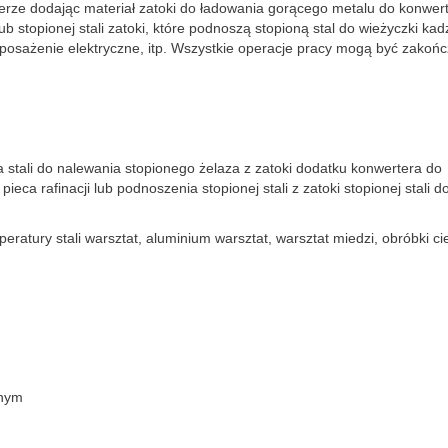
rze dodając materiał zatoki do ładowania gorącego metalu do konwert
ub stopionej stali zatoki, które podnoszą stopioną stal do wieżyczki kadz
yposażenie elektryczne, itp. Wszystkie operacje pracy mogą być zakoń
a stali do nalewania stopionego żelaza z zatoki dodatku konwertera do
pieca rafinacji lub podnoszenia stopionej stali z zatoki stopionej stali d
eratury stali warsztat, aluminium warsztat, warsztat miedzi, obróbki ci
znym