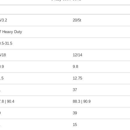
/3.2
20/5t
7 Heavy Duty
.5-31.5
6/18
12/14
0.9
9.8
.5
12.75
1
37
.8 | 90.4
88.3 | 90.9
9
39
1
15