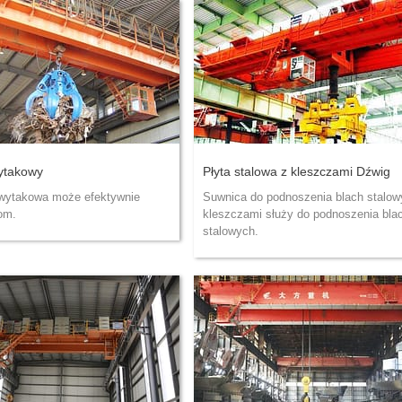
ytakowy
Płyta stalowa z kleszczami Dźwig
wytakowa może efektywnie
Suwnica do podnoszenia blach stalow
om.
kleszczami służy do podnoszenia bla
stalowych.