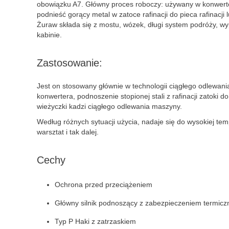
obowiązku A7. Główny proces roboczy: używany w konwerte
podnieść gorący metal w zatoce rafinacji do pieca rafinacji l
Żuraw składa się z mostu, wózek, długi system podróży, w
kabinie.
Zastosowanie:
Jest on stosowany głównie w technologii ciągłego odlewani
konwertera, podnoszenie stopionej stali z rafinacji zatoki do 
wieżyczki kadzi ciągłego odlewania maszyny.
Według różnych sytuacji użycia, nadaje się do wysokiej temp
warsztat i tak dalej.
Cechy
Ochrona przed przeciążeniem
Główny silnik podnoszący z zabezpieczeniem termic
Typ P Haki z zatrzaskiem