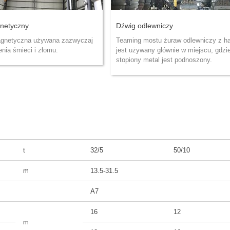
netyczny
Dźwig odlewniczy
gnetyczna używana zazwyczaj
Teaming mostu żuraw odlewniczy z h
nia śmieci i złomu.
jest używany głównie w miejscu, gdzi
stopiony metal jest podnoszony.
t
32/5
50/10
m
13.5-31.5
A7
16
12
m