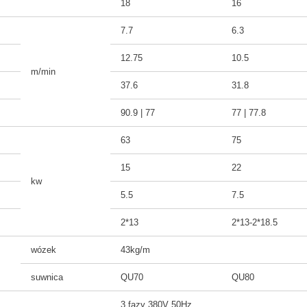
18
16
7.7
6.3
12.75
10.5
m/min
37.6
31.8
90.9 | 77
77 | 77.8
63
75
15
22
kw
5.5
7.5
2*13
2*13-2*18.5
wózek
43kg/m
suwnica
QU70
QU80
3 fazy 380V 50Hz