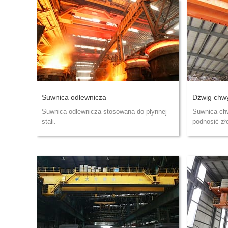
Suwnica odlewnicza
Dźwig chw
Suwnica odlewnicza stosowana do płynnej
Suwnica ch
stali.
podnosić zł