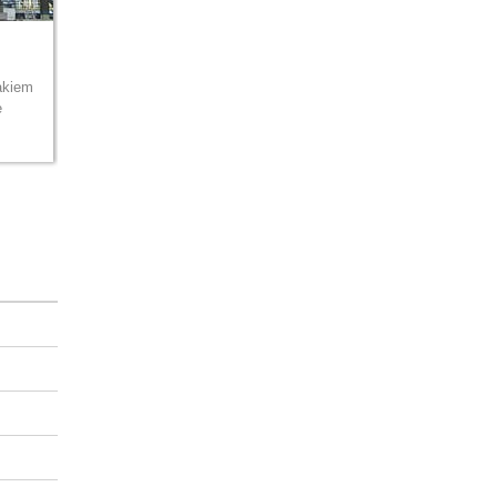
akiem
e