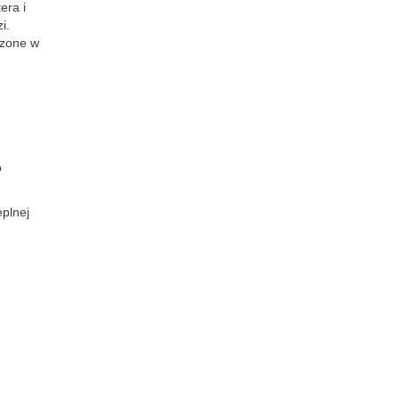
era i
i.
czone w
o
eplnej