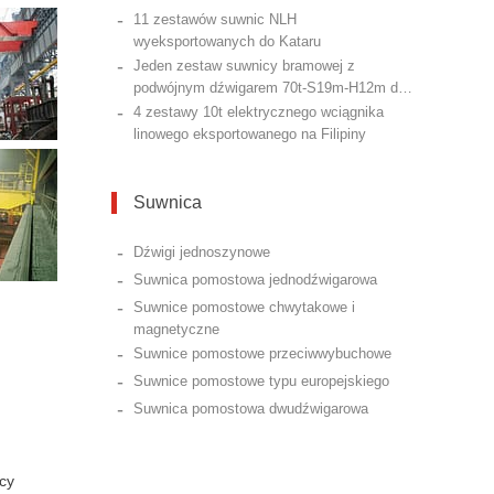
-
11 zestawów suwnic NLH
wyeksportowanych do Kataru
-
Jeden zestaw suwnicy bramowej z
podwójnym dźwigarem 70t-S19m-H12m do
-
Kataru
4 zestawy 10t elektrycznego wciągnika
linowego eksportowanego na Filipiny
Suwnica
-
Dźwigi jednoszynowe
-
Suwnica pomostowa jednodźwigarowa
-
Suwnice pomostowe chwytakowe i
magnetyczne
-
Suwnice pomostowe przeciwwybuchowe
-
Suwnice pomostowe typu europejskiego
-
Suwnica pomostowa dwudźwigarowa
cy