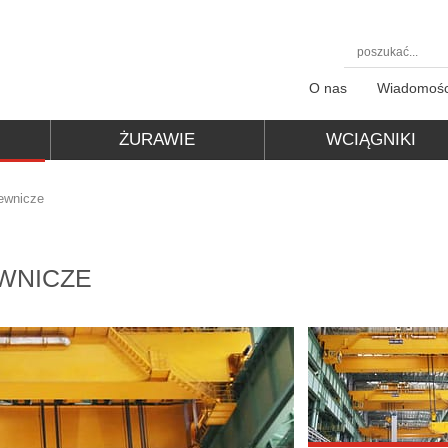
O nas
Wiadomośc
ŻURAWIE
WCIĄGNIKI
WARSZTATOWE
ELEKTRYCZNE
ewnicze
WNICZE