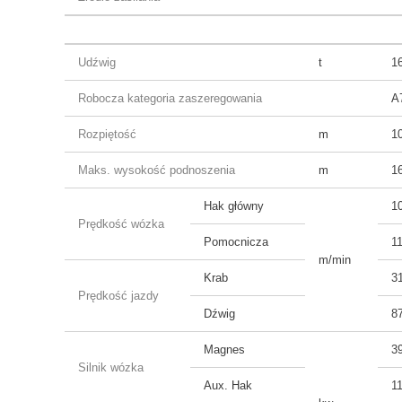
Udźwig
t
16
Robocza kategoria zaszeregowania
A
Rozpiętość
m
10
Maks. wysokość podnoszenia
m
1
Hak główny
1
Prędkość wózka
Pomocnicza
11
m/min
Krab
3
Prędkość jazdy
Dźwig
87
Magnes
3
Silnik wózka
Aux. Hak
1