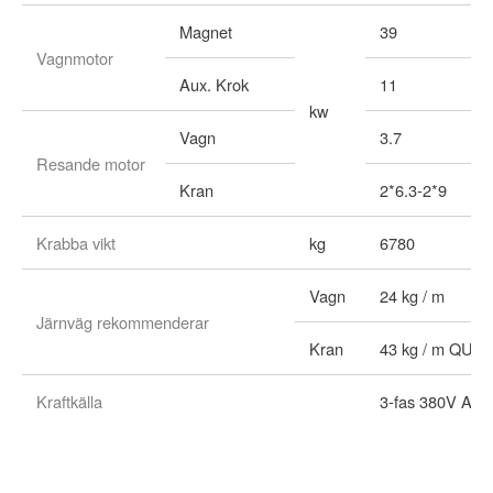
Magnet
39
Vagnmotor
Aux. Krok
11
kw
Vagn
3.7
Resande motor
Kran
2*6.3-2*9
Krabba vikt
kg
6780
Vagn
24 kg / m
Järnväg rekommenderar
Kran
43 kg / m QU70
Kraftkälla
3-fas 380V AC 