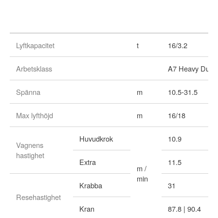
Lyftkapacitet
t
16/3.2
Arbetsklass
A7 Heavy Duty
Spänna
m
10.5-31.5
Max lyfthöjd
m
16/18
Huvudkrok
10.9
Vagnens
hastighet
Extra
11.5
m /
min
Krabba
31
Resehastighet
Kran
87.8 | 90.4