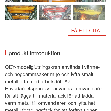
Om oss
Nyheter
Fall
Vanliga frågor
Kontakta oss
FÅ ETT CITAT
produkt introduktion
QDY-modellgjutningskran används i värme-
och högdammsäker miljö och lyfta smält
metall ofta med arbetsdrift A7.
Huvudarbetsprocess: används i omvandlare
för att lägga till materialfack för att ladda
varm metall till omvandlaren och lyfta het
metall i förädlingsfack för att förfina ugnen