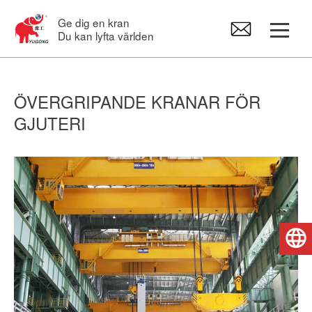
Ge dig en kran
Du kan lyfta världen
Portalkran
ÖVERGRIPANDE KRANAR FÖR
GJUTERI
Travers
Svängkranar
Kättingtelfrar
Svenska
Kranreservdelar