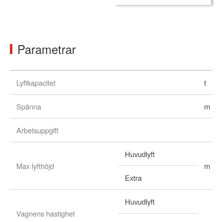
Parametrar
Lyftkapacitet
t
Spänna
m
Arbetsuppgift
Huvudlyft
Max lyfthöjd
m
Extra
Huvudlyft
Vagnens hastighet