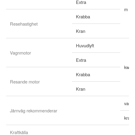
Extra
m / m
Krabba
Resehastighet
Kran
Huvudlyft
Vagnmotor
Extra
kw
Krabba
Resande motor
Kran
vagn
Järnväg rekommenderar
kran
Kraftkälla