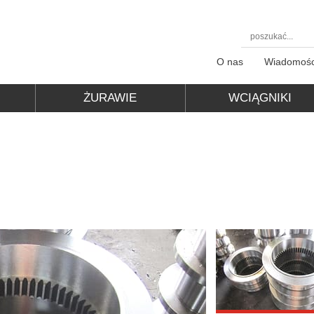
O nas
Wiadomośc
ŻURAWIE
WCIĄGNIKI
WARSZTATOWE
ELEKTRYCZNE