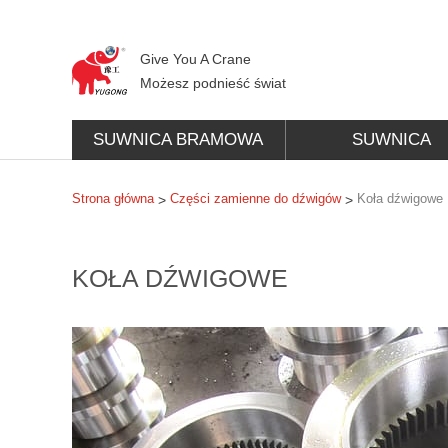
Give You A Crane
Możesz podnieść świat
SUWNICA BRAMOWA
SUWNICA
POMOSTOWA
Strona główna
Części zamienne do dźwigów
Koła dźwigowe
>
>
KOŁA DŹWIGOWE