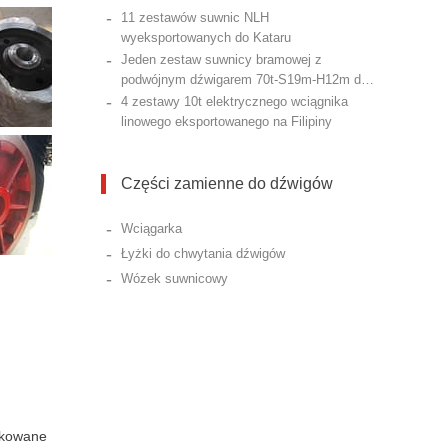
-
11 zestawów suwnic NLH
wyeksportowanych do Kataru
-
Jeden zestaw suwnicy bramowej z
podwójnym dźwigarem 70t-S19m-H12m do
-
Kataru
4 zestawy 10t elektrycznego wciągnika
linowego eksportowanego na Filipiny
Części zamienne do dźwigów
-
Wciągarka
-
Łyżki do chwytania dźwigów
-
Wózek suwnicowy
dukowane