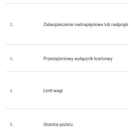
2.
Zabezpieczenie nadnapięciowe lub nadprądow
3.
Przeciążeniowy wyłącznik krańcowy
4.
Limit wagi
5.
Granica pożaru