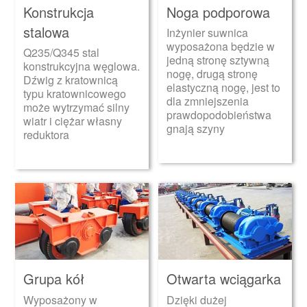
Konstrukcja
Noga podporowa
stalowa
Inżynier suwnica
wyposażona będzie w
Q235/Q345 stal
jedną stronę sztywną
konstrukcyjna węglowa.
nogę, drugą stronę
Dźwig z kratownicą
elastyczną nogę, jest to
typu kratownicowego
dla zmniejszenia
może wytrzymać silny
prawdopodobieństwa
wiatr i ciężar własny
gnają szyny
reduktora
Grupa kół
Otwarta wciągarka
Wyposażony w
Dzięki dużej