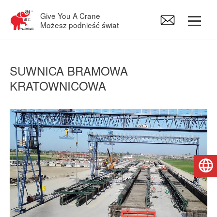
Give You A Crane
Możesz podnieść świat
Suwnica bramowa
SUWNICA BRAMOWA
KRATOWNICOWA
Suwnica
Żurawie warsztatowe
Wciągnik elektryczny
Polski
Części zamienne do dźwigów