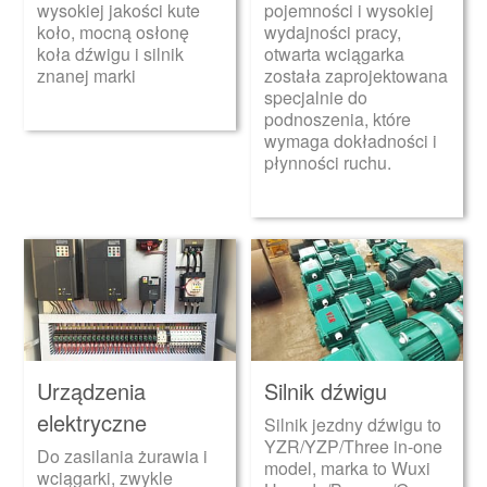
wysokiej jakości kute
pojemności i wysokiej
koło, mocną osłonę
wydajności pracy,
koła dźwigu i silnik
otwarta wciągarka
znanej marki
została zaprojektowana
specjalnie do
podnoszenia, które
wymaga dokładności i
płynności ruchu.
Urządzenia
Silnik dźwigu
elektryczne
Silnik jezdny dźwigu to
YZR/YZP/Three in-one
Do zasilania żurawia i
model, marka to Wuxi
wciągarki, zwykle