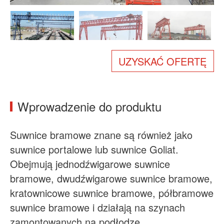
O nas
Wiadomości
Sprawa
FAQs
Skontaktuj się z nami
UZYSKAĆ OFERTĘ
Wprowadzenie do produktu
Suwnice bramowe znane są również jako
suwnice portalowe lub suwnice Goliat.
Obejmują jednodźwigarowe suwnice
bramowe, dwudźwigarowe suwnice bramowe,
kratownicowe suwnice bramowe, półbramowe
suwnice bramowe i działają na szynach
zamontowanych na podłodze.