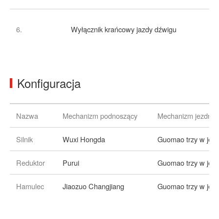
6.
Wyłącznik krańcowy jazdy dźwigu
Konfiguracja
Nazwa
Mechanizm podnoszący
Mechanizm jezdny 
Silnik
Wuxi Hongda
Guomao trzy w jed
Reduktor
Purui
Guomao trzy w jed
Hamulec
Jiaozuo Changjiang
Guomao trzy w jed