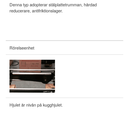
Denna typ adopterar stålplattetrumman, härdad
Wi
reducerare, antifriktionslager.
ro
Rörelseenhet
Hjulet är nivån på kugghjulet.
De