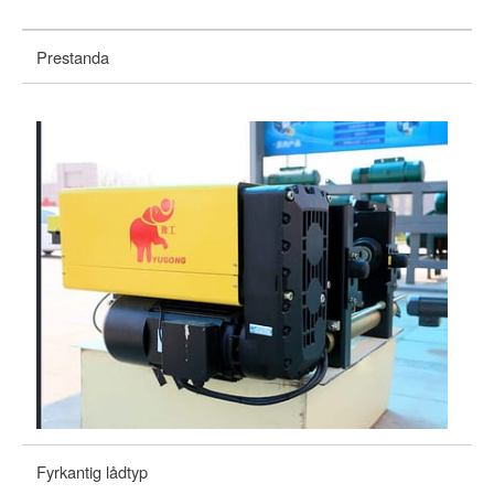
Prestanda
Fyrkantig lådtyp
Al