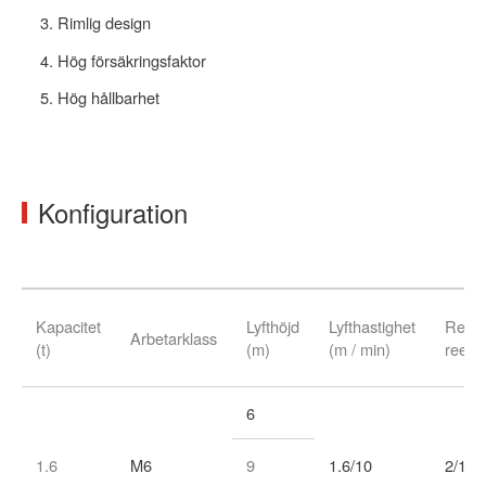
Rimlig design
Hög försäkringsfaktor
Hög hållbarhet
Konfiguration
Kapacitet
Lyfthöjd
Lyfthastighet
Rep
Arbetarklass
(t)
(m)
(m / min)
reevi
6
1.6
M6
9
1.6/10
2/1