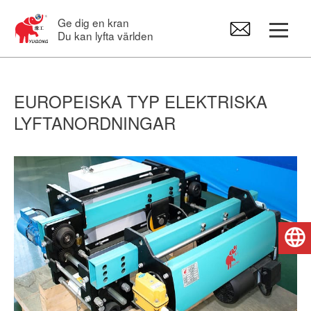
Ge dig en kran
Du kan lyfta världen
Portalkran
EUROPEISKA TYP ELEKTRISKA
LYFTANORDNINGAR
Travers
Svängkranar
Kättingtelfrar
Svenska
Kranreservdelar