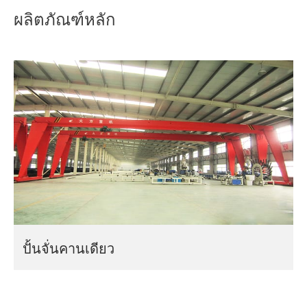
เกี่ยวกับเรา
ข่าว
คำว่า เครนขาสูง และ เครนเหนือศีรษะ (หรือ
ผลิตภัณฑ์หลัก
เครนสะพาน) มักใช้แทนกันได้ เนื่องจากเครน
กรณี
คำถามที่พบบ่อย
ทั้งสองประเภทคร่อมภาระงาน ความแตกต่าง
ตามปกติที่วาดระหว่างทั้งสองคือกับเครนโครง
ติดต่อเรา
สำหรับตั้งสิ่งของ โครงสร้างทั้งหมด (รวมถึง
โครงสำหรับตั้งสิ่งของ) มักจะมีล้อ (มักจะอยู่บน
ราง) ในทางตรงกันข้าม โครงสร้างรองรับของ
เครนเหนือศีรษะจะยึดอยู่กับที่ มักจะอยู่ในรูป
ของผนังหรือเพดานของอาคาร ซึ่งติดรอกที่
เคลื่อนที่ได้ซึ่งวิ่งเหนือศีรษะไปตามรางหรือคาน
ปั้นจั่นคานเดียว