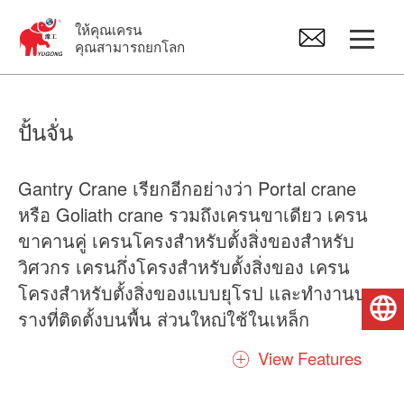
ให้คุณเครน
คุณสามารถยกโลก
ปั้นจั่น
ปั้นจั่น
เครนเหนือศีรษะ
Gantry Crane เรียกอีกอย่างว่า Portal crane
หรือ Goliath crane รวมถึงเครนขาเดียว เครน
จิ๊บเครน
ขาคานคู่ เครนโครงสำหรับตั้งสิ่งของสำหรับ
วิศวกร เครนกึ่งโครงสำหรับตั้งสิ่งของ เครน
รอกไฟฟ้า
โครงสำหรับตั้งสิ่งของแบบยุโรป และทำงานบน
ไทย
รางที่ติดตั้งบนพื้น ส่วนใหญ่ใช้ในเหล็ก
อะไหล่เครน
ผลิตภัณฑ์จากป่า ระหว่างโมดอล ชีวมวล/เม็ด
View Features
คอนกรีต และอุตสาหกรรมอื่น ๆ อีกมากมาย