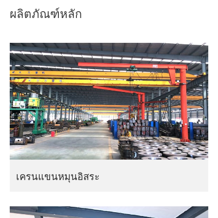
เกี่ยวกับเรา
ข่าว
เรามีสามรุ่น: เครนแขนหมุนอิสระ เครนแขน
ผลิตภัณฑ์หลัก
หมุนติดผนัง และเครนแขนหมุนติดผนัง
กรณี
คำถามที่พบบ่อย
ติดต่อเรา
เครนแขนหมุนอิสระ