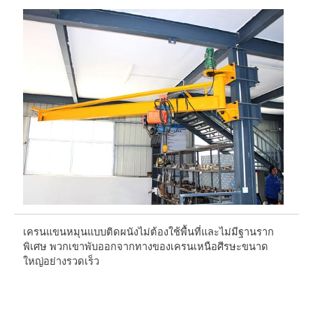
เครนแขนหมุนแบบติดผนังไม่ต้องใช้พื้นที่และไม่มีฐานราก
Wa
พิเศษ พวกเขาพับออกจากทางของเครนเหนือศีรษะขนาด
ยา
ใหญ่อย่างรวดเร็ว
ji
ด้