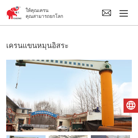
ให้คุณเครน
คุณสามารถยกโลก
ปั้นจั่น
เครนแขนหมุนอิสระ
เครนเหนือศีรษะ
จิ๊บเครน
รอกไฟฟ้า
ไทย
อะไหล่เครน