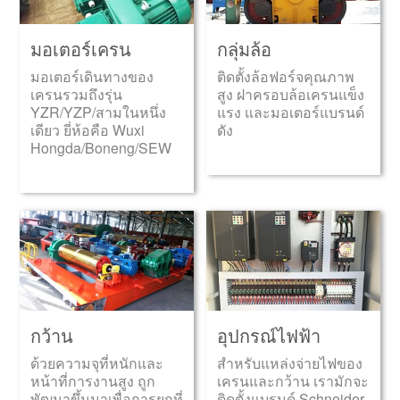
มอเตอร์เครน
กลุ่มล้อ
มอเตอร์เดินทางของ
ติดตั้งล้อฟอร์จคุณภาพ
เครนรวมถึงรุ่น
สูง ฝาครอบล้อเครนแข็ง
YZR/YZP/สามในหนึ่ง
แรง และมอเตอร์แบรนด์
เดียว ยี่ห้อคือ Wuxi
ดัง
Hongda/Boneng/SEW
กว้าน
อุปกรณ์ไฟฟ้า
ด้วยความจุที่หนักและ
สำหรับแหล่งจ่ายไฟของ
หน้าที่การงานสูง ถูก
เครนและกว้าน เรามักจะ
พัฒนาขึ้นมาเพื่อการยกที่
ติดตั้งแบรนด์ Schneider,