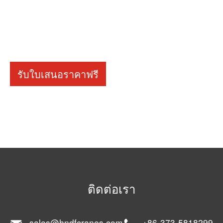
รับใบเสนอราคาฟรี
ติดต่อเรา
sales@hndfcranes.com
+86-373-5818299