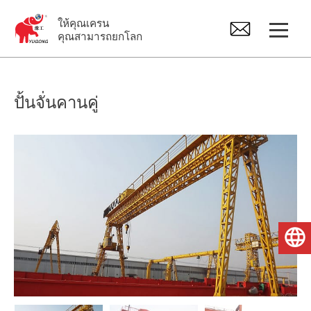
ให้คุณเครน
คุณสามารถยกโลก
ปั้นจั่น
ปั้นจั่นคานคู่
เครนเหนือศีรษะ
จิ๊บเครน
รอกไฟฟ้า
ไทย
อะไหล่เครน