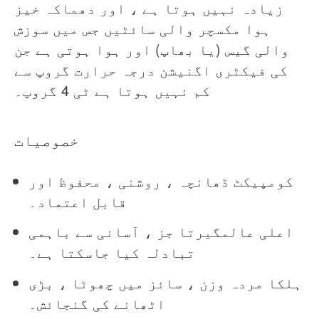
زیادہ نہیں ہوتا ہے ، اور دھماکہ خیز
ہوا مکسچر والی سائٹیں جس میں سوزش
والی گیس (یا بھاپ) اور ہوا ہوتی ہے جن
کی فیکٹری اگنیشن درجہ حرارت گروپ سے
کم نہیں ہوتا ہے ٹی 4 گروپ۔
خصوصیات
کومپیکٹ ڈھانچہ ، روشنی ، محفوظ اور
قابل اعتماد۔
اعلی عالمگیرتا جز ، آسانی سے باہمی
تبادلہ کیا جاسکتا ہے۔
ہلکا مردہ وزن ، سائز میں چھوٹا ، بڑی
اٹھانے کی گنجائش۔