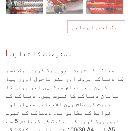
خبریں
ہمارے بارے میں
عمومی سوالنامہ
معاملہ
ایک اقتباس حاصل
ہم سے رابطہ کریں
مصنوعات کا تعارف
دھماکے کا ثبوت اوورہیڈ کرین ایک قسم
کا دھماکہ پروف اور مضر ماحول اوور ہیڈ
کرین ہے۔ تمام موٹریں اور بجلی کا
سامان دھماکے کا ثبوت ہیں۔ دھماکے کے
ثبوت کی سطح بین الاقوامی معیار اور
ضوابط کے مطابق ہے۔ دھماکے کے ثبوت
اوورہیڈ کرین کی لفٹنگ کی گنجائش 5 سے
100/30 ٹن ہے اور ورکنگ کلاس A4 اور A5