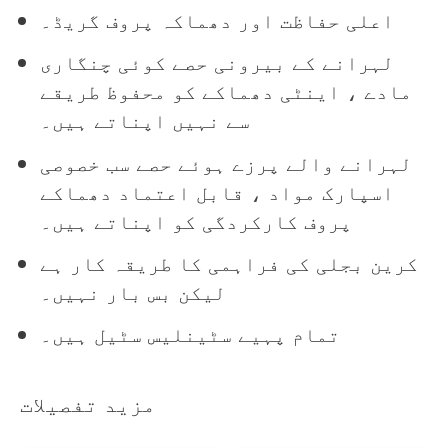
اعلی حفاظت اور دھماکہ پروف گریڈ۔
لہرانے کے بیرونی حصے کوئی چنگاری
مادے ، اینٹی دھماکے کو محفوظ طریقے
سے نہیں اپناتے ہیں۔
لہرانے والے پرزے ہوئے حصے سب خصوصی
اسپارک مواد ، قابل اعتماد دھماکے
پروف کارکردگی کو اپناتے ہیں۔
کرین بجلی کی فراہمی کا طریقہ کار ہے
لیکن بس بار نہیں۔
تمام پہیے سٹینلیس سٹیل ہیں۔
مزید تفصیلات