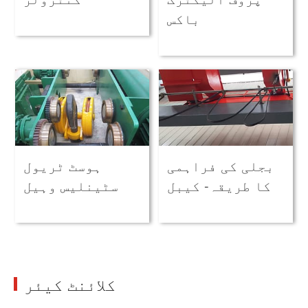
باکس
بجلی کی فراہمی
ہوسٹ ٹریول
کا طریقہ- کیبل
سٹینلیس وہیل
کلائنٹ کیئر