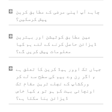
چاہے آپ اپنی مرضی کے مطابق کرین
پیش کرسکیں؟
عین مطابق کوٹیشن اور بہترین
ڈیزائن حاصل کرنے کے لئے ہم کیا
معلومات پیش کریں گے؟
جہاں تک اوور ہیڈ کرین کا تعلق ہے
، اگر رن وے بیم کی سطح سے لے کر
ورکشاپ کے نچلے ترین مقام تک
اونچائی بہت کم ہو تو ، کیا خاص
ڈیزائن بنا سکتا ہے؟