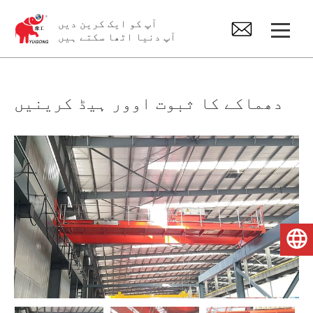
آپ کو ایک کرین دیں
آپ دنیا اٹھا سکتے ہیں
Gantry کرین
دھماکے کا ثبوت اوور ہیڈ کرینیں
اوور ہیڈ کرین
جِب کرین
الیکٹرک ہوسٹ
اردو
کرین اسپیئر پارٹس