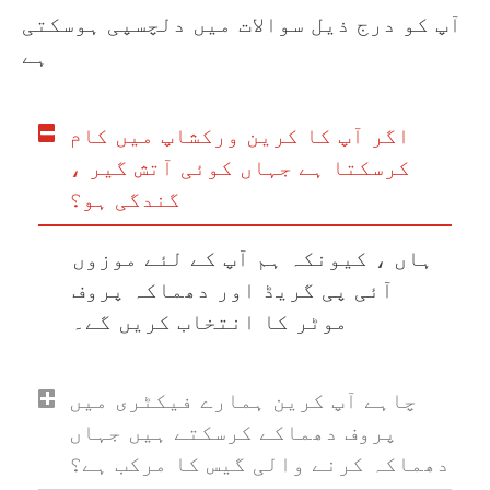
آپ کو درج ذیل سوالات میں دلچسپی ہوسکتی
ہے
اگر آپ کا کرین ورکشاپ میں کام
کرسکتا ہے جہاں کوئی آتش گیر ،
گندگی ہو؟
ہاں ، کیونکہ ہم آپ کے لئے موزوں
آئی پی گریڈ اور دھماکہ پروف
موٹر کا انتخاب کریں گے۔
چاہے آپ کرین ہمارے فیکٹری میں
پروف دھماکے کرسکتے ہیں جہاں
دھماکہ کرنے والی گیس کا مرکب ہے؟