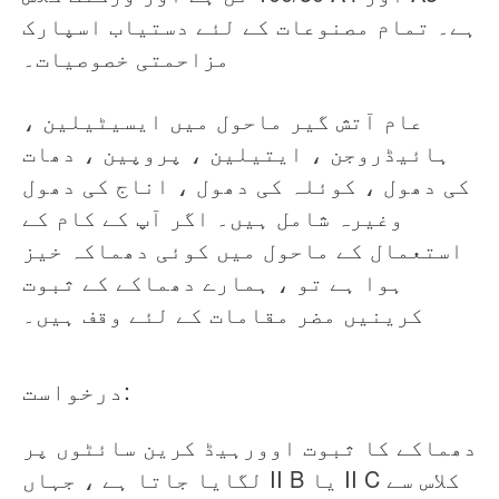
ہے۔ تمام مصنوعات کے لئے دستیاب اسپارک
مزاحمتی خصوصیات۔
عام آتش گیر ماحول میں ایسیٹیلین ،
ہائیڈروجن ، ایتیلین ، پروپین ، دھات
کی دھول ، کوئلہ کی دھول ، اناج کی دھول
وغیرہ شامل ہیں۔ اگر آپ کے کام کے
استعمال کے ماحول میں کوئی دھماکہ خیز
ہوا ہے تو ، ہمارے دھماکے کے ثبوت
کرینیں مضر مقامات کے لئے وقف ہیں۔
درخواست:
دھماکے کا ثبوت اوورہیڈ کرین سائٹوں پر
لگایا جاتا ہے ، جہاں II B یا II C کلاس سے