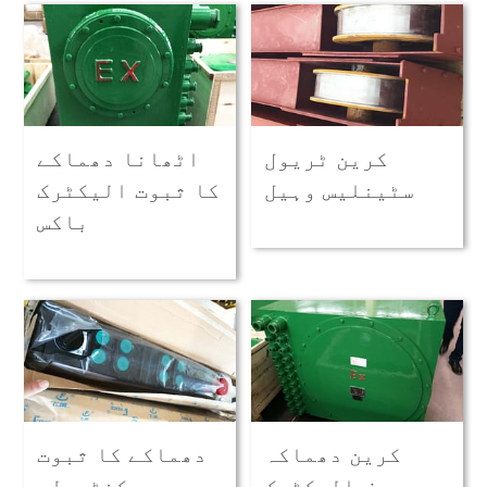
کرین ٹریول
اٹھانا دھماکے
سٹینلیس وہیل
کا ثبوت الیکٹرک
باکس
کرین دھماکہ
دھماکے کا ثبوت
پروف الیکٹرک
کنٹرولر