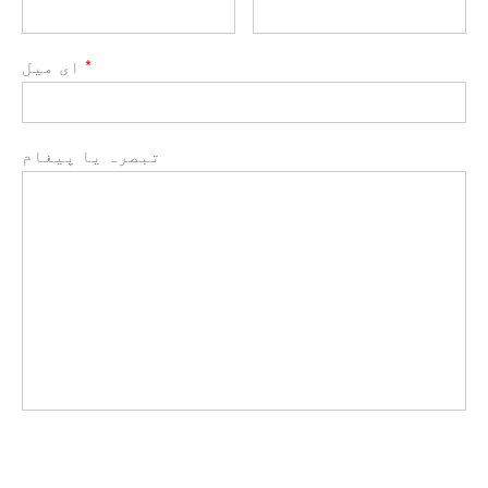
*
ای میل
تبصرہ یا پیغام