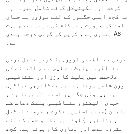
گرفت اور مکینیکل گرفت شامل ہیں۔ اور
یہ کچھ ایسی جگہوں کے لئے موزوں ہے جہاں
لفٹ کی ضرورت ہے۔ کام کی درجہ بندی بہت
بھاری ہے ، کرین کی گروپ درجہ بندی A6
ہے۔
برقی مقناطیسی اوورہیڈ کرین قابل برقی
مقناطیسی پلیٹ سے لیس ہے ، اٹھانے کی
صلاحیت میں پلیٹ کا وزن اور مقناطیسی
وزن شامل ہوتا ہے۔ یہ میٹالرجی فیکٹری
یا بیرونی جگہ پر استعمال ہوتا ہے ،
جہاں الیکٹرو مقناطیسی بلیک دھات کے
سامان (جیسے اسٹیل انگوٹ ، مرچنٹ اسٹیل
، بڑا لوہا) لوڈ اور نقل و حمل کے لئے
مقررہ مدت اور بھاری کام ہوتا ہے۔ کچھ