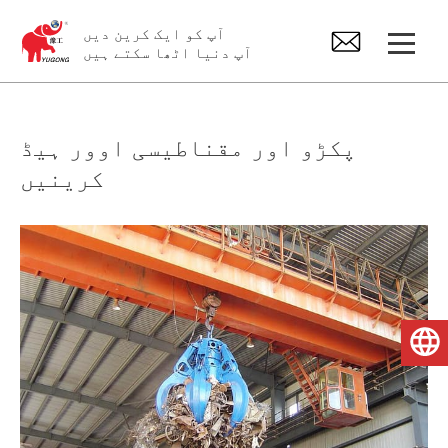
آپ کو ایک کرین دیں
آپ دنیا اٹھا سکتے ہیں
Gantry کرین
پکڑو اور مقناطیسی اوور ہیڈ
کرینیں
اوور ہیڈ کرین
جِب کرین
الیکٹرک ہوسٹ
اردو
کرین اسپیئر پارٹس