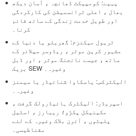
پہیے: کومپیکٹ ڈھانچہ ، آسان دیکھ
بھال ، اعلی ٹرانسمیشن کی کارکردگی
اور طویل خدمت زندگی کے ساتھ قائم
کرنا۔
ٹریول میکنزم: گھریلو یا دنیا کے
مشہور کرین موٹر ، ریڈوسر سپلائر کے
ساتھ ، جیسے نانجنگ موٹر ، اور ڈبل
بریک SEW وغیرہ۔
الیکٹرکس: یاسکاوا شنائیڈر یا سیمنز
وغیرہ۔
اسپریڈر: الیکٹرک ہائیڈرولک گرفت ،
مکینیکل پکڑو؛ ریبارز ، اسٹیل
پلیٹوں ، آئرن بلاک وغیرہ کے لئے
مقناطیسی۔