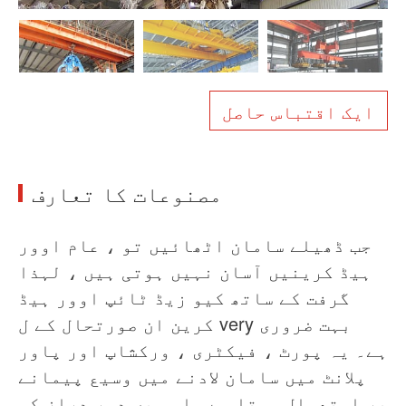
خبریں
ہمارے بارے میں
عمومی سوالنامہ
معاملہ
ہم سے رابطہ کریں
ایک اقتباس حاصل
مصنوعات کا تعارف
جب ڈھیلے سامان اٹھائیں تو ، عام اوور
ہیڈ کرینیں آسان نہیں ہوتی ہیں ، لہذا
گرفت کے ساتھ کیو زیڈ ٹائپ اوور ہیڈ
کرین ان صورتحال کے ل very بہت ضروری
ہے۔ یہ پورٹ ، فیکٹری ، ورکشاپ اور پاور
پلانٹ میں سامان لادنے میں وسیع پیمانے
پر استعمال ہوتا ہے۔ اس میں دور دراز کی