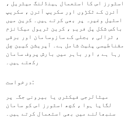
اسٹورز اس کا استعمال ہینڈلنگ میٹریل ،
آئرن کے ٹکڑوں اور سکریپ آئرن ، سکریپ
اسٹیل وغیرہ پر بھی کرتے ہیں۔ کرین میں
باکس شکل پل فریم ، کرین ٹریول میکانزم
، ٹرالی ، بجلی کے سازوسامان اور برقی
مقناطیسی پلیٹ شامل ہے۔ آپریشن کیبن چل
رہا ہے ، اور باہر میں بارش پروف سامان
رکھتے ہیں۔
درخواست:
میٹالرجی فیکٹری یا بیرونی جگہ پر
لگایا ہوا ، کچھ اسٹورز اس کو سامان
سنبھالنے میں بھی استعمال کرتے ہیں۔