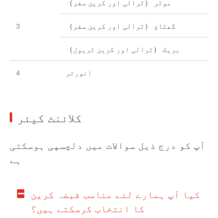
موٹر （ٹرالی اور کرین سفر）
گھٹاؤ （ٹرالی اور کرین سفر）
3
بریک （ٹرالی اور کرین ٹریول）
انورٹر
4
کلائنٹ کیئر
آپ کو درج ذیل سوالات میں دلچسپی ہوسکتی
ہے
کیا آپ ہمارے لئے مناسب قبضہ کرین
کا انتخاب کرسکتے ہیں؟