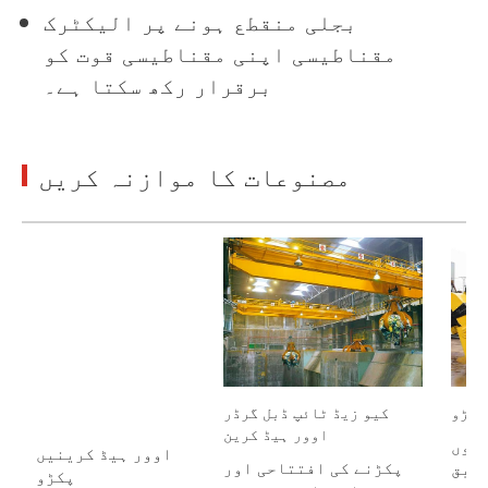
بجلی منقطع ہونے پر الیکٹرک
مقناطیسی اپنی مقناطیسی قوت کو
برقرار رکھ سکتا ہے۔
مصنوعات کا موازنہ کریں
پکڑو
کیو زیڈ ٹائپ ڈبل گرڈر
اوور ہیڈ کرین
کوں
اوور ہیڈ کرینیں
پکڑنے کی افتتاحی اور
طابق
پکڑو