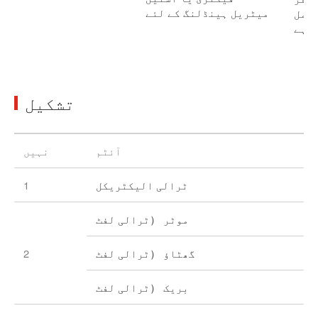
میٹریل ہینڈلنگ کے لئے
شتمل
ا ہے
تشکیل
آئٹم
نہیں
ٹرالی الیکٹریکل
1
موٹر （ٹرالی لفٹ
گھٹاؤ （ٹرالی لفٹ
2
بریک （ٹرالی لفٹ