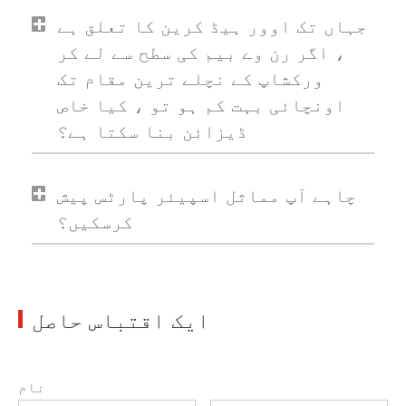
جہاں تک اوور ہیڈ کرین کا تعلق ہے
، اگر رن وے بیم کی سطح سے لے کر
ورکشاپ کے نچلے ترین مقام تک
اونچائی بہت کم ہو تو ، کیا خاص
ڈیزائن بنا سکتا ہے؟
چاہے آپ مماثل اسپیئر پارٹس پیش
کرسکیں؟
ایک اقتباس حاصل
نام