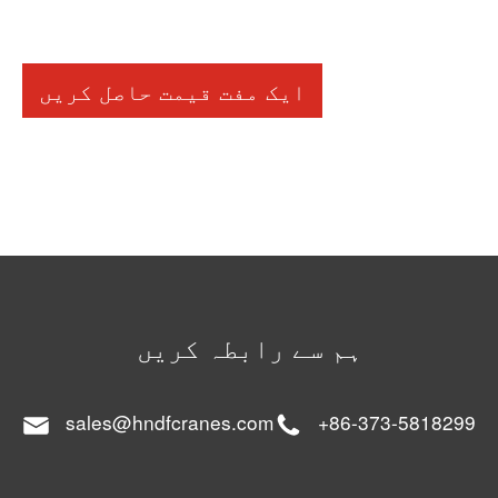
ایک مفت قیمت حاصل کریں
ہم سے رابطہ کریں
sales@hndfcranes.com
+86-373-5818299