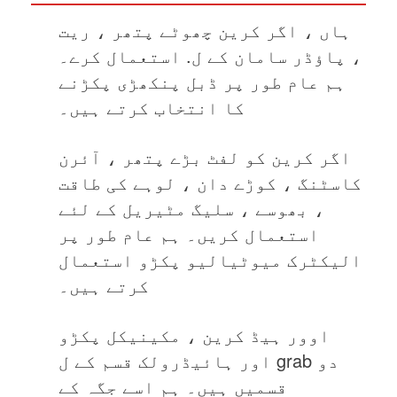
ہاں ، اگر کرین چھوٹے پتھر ، ریت
، پاؤڈر سامان کے ل. استعمال کرے۔
ہم عام طور پر ڈبل پنکھڑی پکڑنے
کا انتخاب کرتے ہیں۔
اگر کرین کو لفٹ بڑے پتھر ، آئرن
کاسٹنگ ، کوڑے دان ، لوہے کی طاقت
، بھوسے ، سلیگ مٹیریل کے لئے
استعمال کریں۔ ہم عام طور پر
الیکٹرک میوٹیالیو پکڑو استعمال
کرتے ہیں۔
اوور ہیڈ کرین ، مکینیکل پکڑو
اور ہائیڈرولک قسم کے ل grab دو
قسمیں ہیں۔ ہم اسے جگہ کے