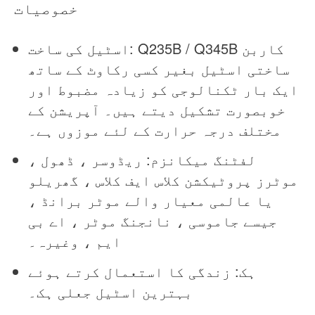
خصوصیات
اسٹیل کی ساخت: Q235B / Q345B کاربن
ساختی اسٹیل بغیر کسی رکاوٹ کے ساتھ
ایک بار ٹکنالوجی کو زیادہ مضبوط اور
خوبصورت تشکیل دیتے ہیں۔ آپریشن کے
مختلف درجہ حرارت کے لئے موزوں ہے۔
لفٹنگ میکانزم: ریڈوسر ، ڈھول ،
موٹرز پروٹیکشن کلاس ایف کلاس ، گھریلو
یا عالمی معیار والے موٹر برانڈ ،
جیسے جاموسی ، نانجنگ موٹر ، اے بی
ایم ، وغیرہ۔
ہک: زندگی کا استعمال کرتے ہوئے
بہترین اسٹیل جعلی ہک۔