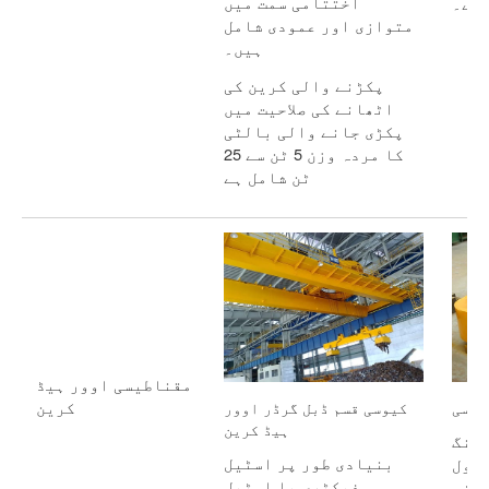
اختتامی سمت میں
 ہے۔
متوازی اور عمودی شامل
ہیں۔
پکڑنے والی کرین کی
اٹھانے کی صلاحیت میں
پکڑی جانے والی بالٹی
کا مردہ وزن 5 ٹن سے 25
ٹن شامل ہے
مقناطیسی اوور ہیڈ
کرین
طیسی
کیوسی قسم ڈبل گرڈر اوور
ہیڈ کرین
فٹنگ
بنیادی طور پر اسٹیل
ریول
فیکٹری یا اسٹیل
 سفر