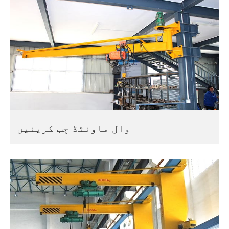
وال ماونٹڈ جِب کرینیں