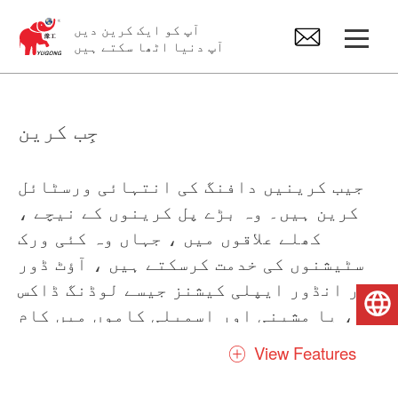
آپ کو ایک کرین دیں
آپ دنیا اٹھا سکتے ہیں
Gantry کرین
جِب کرین
اوور ہیڈ کرین
جیب کرینیں دافنگ کی انتہائی ورسٹائل
کرین ہیں۔ وہ بڑے پل کرینوں کے نیچے ،
جِب کرین
کھلے علاقوں میں ، جہاں وہ کئی ورک
سٹیشنوں کی خدمت کرسکتے ہیں ، آؤٹ ڈور
الیکٹرک ہوسٹ
اور انڈور ایپلی کیشنز جیسے لوڈنگ ڈاکس
اردو
، یا مشینی اور اسمبلی کاموں میں کام
کرین اسپیئر پارٹس
کرسکتے ہیں جہاں مرحلہ وار آپریشن
View Features
فراہم کرنے کے ل other ان کو دیگر جابوں
کے ساتھ اوورپلپ کیا جاسکتا ہے۔