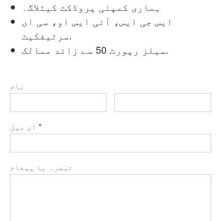
ہماری کمپنی پروڈکٹ کیٹلاگ۔
ایس جی ایس، آئی ایس او، سی ای
سرٹیفکیٹ.
سیلز رپورٹ 50 سے زائد ممالک.
نام
*
ای میل
تبصرہ یا پیغام