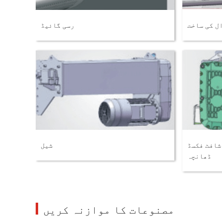
ل کی ساخت
رسی گائیڈ
شافٹ فکسڈ
شیل
ڈھانچہ
مصنوعات کا موازنہ کریں