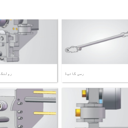
رسی گائیڈ
رولنگ 