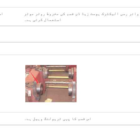
وائر رسی الیکٹرک ہوسٹ زیڈ ڈی قسم کی مخروط روٹر موٹر
اس
استعمال کرتی ہے۔
اس قسم کا پہی ٹریولنگ وہیل ہے۔