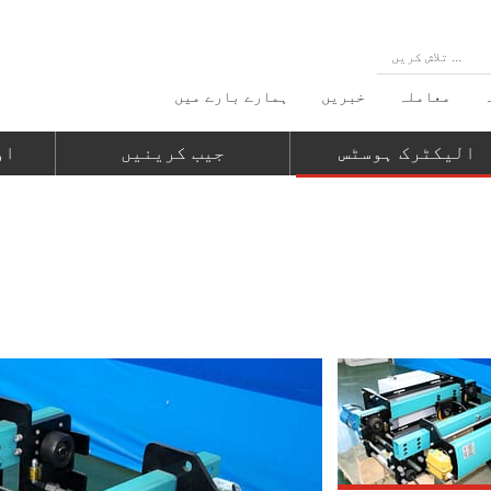
معاملہ
خبریں
ہمارے بارے میں
الیکٹرک ہوسٹس
جیب کرینیں
او