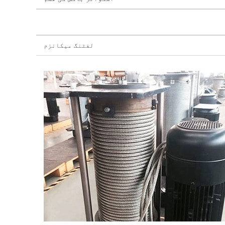
لفٹنگ میکانزم