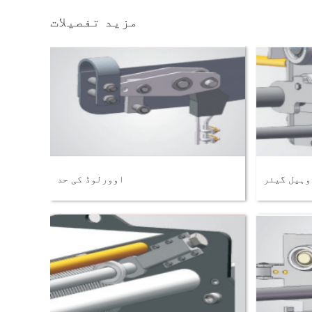
مزید تفصیلات
وہیل گیئر
اوورلوڈ کی حد