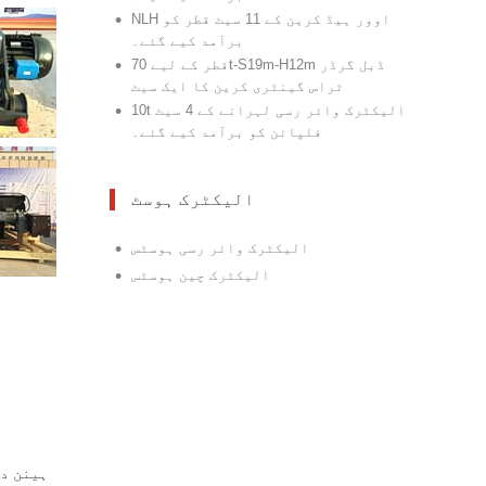
•
NLH اوور ہیڈ کرین کے 11 سیٹ قطر کو
برآمد کیے گئے۔
•
قطر کے لیے 70t-S19m-H12m ڈبل گرڈر
ٹراس گینٹری کرین کا ایک سیٹ
•
10t الیکٹرک وائر رسی لہرانے کے 4 سیٹ
فلپائن کو برآمد کیے گئے۔
الیکٹرک ہوسٹ
•
الیکٹرک وائر رسی ہوسٹس
•
الیکٹرک چین ہوسٹس
ہینن دا