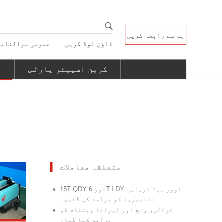
ہم سے رابطہ کریں
ڈاؤن لوڈ کریں
عمومی سوالنامہ
کرین اسپیئر پارٹس
متعلقہ معاملات
•
15T QDY اور 6T LDY اوور ہیڈ کرینیں
نائجیریا کو برآمد کی گئیں۔
•
ٹرالی، ونچ اور لہرانا ویتنام کو
برآمد کیا گیا۔