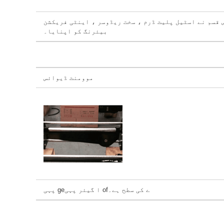
 قسم نے اسٹیل پلیٹ ڈرم ، سخت ریڈوسر ، اینٹی فریکشن
بیئرنگ کو اپنایا۔
موومنٹ ڈیوائس
پہی geا گیئر پہی ofے کی سطح ہے۔