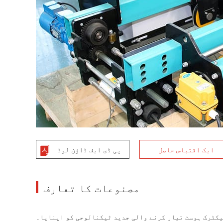
ایک اقتباس حاصل
پی ڈی ایف ڈاؤن لوڈ
مصنوعات کا تعارف
یکٹرک ہوسٹ تیار کرنے والی جدید ٹیکنالوجی کو اپنایا۔