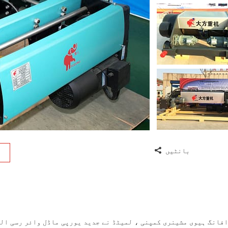
بانٹیں
فانگ ہیوی مشینری کمپنی ، لمیٹڈ نے جدید یورپی ماڈل وائر رسی ال