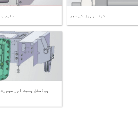
گیئر وہیل کی سطح
سلیب وا
پیڈسٹل پلیٹ اور سپورٹ 