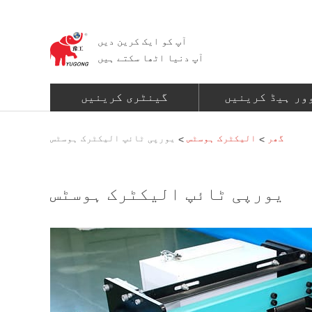
آپ کو ایک کرین دیں
آپ دنیا اٹھا سکتے ہیں
ور ہیڈ کرینیں
گینٹری کرینیں
گھر
الیکٹرک ہوسٹس
یورپی ٹائپ الیکٹرک ہوسٹس
>
>
یورپی ٹائپ الیکٹرک ہوسٹس