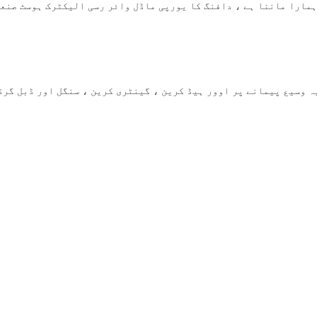
ہمارا ماننا ہے ، دافنگ کا یورپی ماڈل وائر رسی الیکٹرک ہوسٹ صنع
ہ وسیع پیمانے پر اوور ہیڈ کرین ، گینٹری کرین ، سنگل اور ڈبل گرڈ