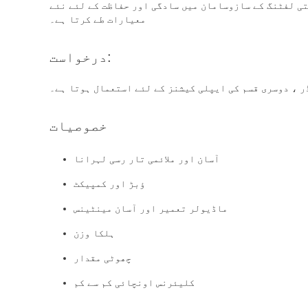
تی لفٹنگ کے سازوسامان میں سادگی اور حفاظت کے لئے نئے
معیارات طے کرتا ہے۔
درخواست:
ر ، دوسری قسم کی ایپلی کیشنز کے لئے استعمال ہوتا ہے۔
خصوصیات
آسان اور ملائمی تار رسی لہرانا
ؤبڑ اور کمپیکٹ
ماڈیولر تعمیر اور آسان مینٹینس
ہلکا وزن
چھوٹی مقدار
کلیئرنس اونچائی کم سے کم