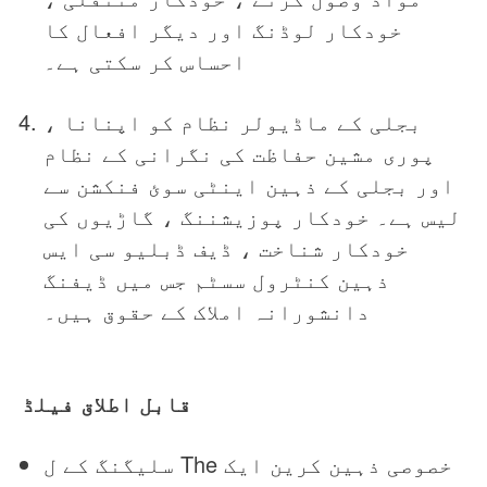
خودکار لوڈنگ اور دیگر افعال کا
احساس کر سکتی ہے۔
بجلی کے ماڈیولر نظام کو اپنانا ،
پوری مشین حفاظت کی نگرانی کے نظام
اور بجلی کے ذہین اینٹی سوئ فنکشن سے
لیس ہے۔ خودکار پوزیشننگ ، گاڑیوں کی
خودکار شناخت ، ڈیف ڈبلیو سی ایس
ذہین کنٹرول سسٹم جس میں ڈیفنگ
دانشورانہ املاک کے حقوق ہیں۔
قابل اطلاق فیلڈ
سلیگنگ کے ل The خصوصی ذہین کرین ایک