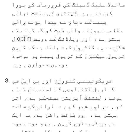
سائیڈ سلیگ ڈمپنگ کی ضروریات کو پورا
کرسکتی ہے۔ گینٹری کی ساخت ٹرالی
پہیے کے دباؤ سے پیدا ہونے والی
مقامی نچوڑنے والی قوت کو کم کرنے کے
ل optim بہتر ہے ، اور ویلڈنگ کے درست
شکل سے یہ کنٹرول کیا جاتا ہے کہ کرین
ٹریول میکنزم کے ٹریول پہیے پر موجود
قوتیں متوازن ہوں۔
فریکوئینسی کنورژن اور پی ایل سی
کنٹرول ٹکنالوجی کا استعمال کرتے
ہوئے ، لفٹنگ آپریشن مستحکم ہے ، اثر
کم ہے ، اور شور کم ہے۔ ٹرالی کی ساخت
بہتر ہے ، اور طاقت واضح ہے۔ یہ ایک
ذہین گیینٹری کرین ہے جو خود بخود
مواد وصول کرنے ، خودکار منتقلی ،