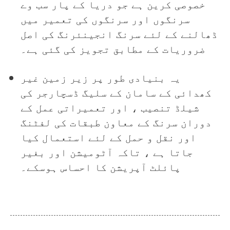
خصوصی کرین ہے جو دریا کے پار سب وے
سرنگوں اور سرنگوں کی تعمیر میں
ڈھالنے کے لئے سرنگ انجینئرنگ کی اصل
ضروریات کے مطابق تجویز کی گئی ہے۔
یہ بنیادی طور پر زیر زمین غیر
کھدائی کے سامان کے سلیگ ڈسچارجر کی
شیلڈ تنصیب ، اور تعمیراتی عمل کے
دوران سرنگ کے معاون طبقات کی لفٹنگ
اور نقل و حمل کے لئے استعمال کیا
جاتا ہے ، تاکہ آٹومیشن اور بغیر
پائلٹ آپریشن کا احساس ہوسکے۔