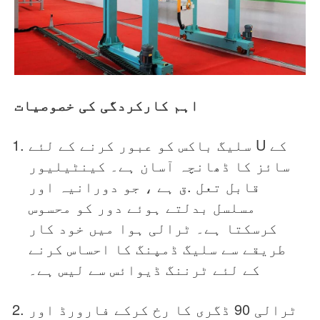
اہم کارکردگی کی خصوصیات
سلیگ باکس کو عبور کرنے کے لئے U کے
سائز کا ڈھانچہ آسان ہے۔ کینٹیلیور
قابل تعل .ق ہے ، جو دورانیہ اور
مسلسل بدلتے ہوئے دور کو محسوس
کرسکتا ہے۔ ٹرالی ہوا میں خود کار
طریقے سے سلیگ ڈمپنگ کا احساس کرنے
کے لئے ٹرننگ ڈیوائس سے لیس ہے۔
ٹرالی 90 ڈگری کا رخ کرکے فارورڈ اور