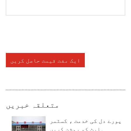
ایک مفت قیمت حاصل کریں
متعلقہ خبریں
پورے دل کی خدمت ، کسٹمر
ہارٹ کو روشن کریں