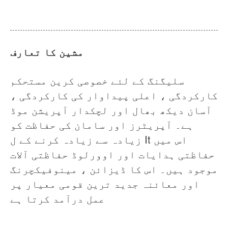
خبریں
ہمارے بارے میں
عمومی سوالنامہ
معاملہ
مشین کا تعارف
ہم سے رابطہ کریں
سلیگنگ کے لئے خصوصی کرین مستحکم
کارکردگی ، اعلی پیداوار کی کارکردگی ،
آسان دیکھ بھال اور لچکدار آپریشن موڈ
ہے۔ آپریٹرز اور سامان کی حفاظت کو
زیادہ سے زیادہ کرنے کے ل It اس میں
حفاظتی ہدایات اور اوورلوڈ حفاظتی آلات
موجود ہیں۔ اس کا ڈیزائن ، مینوفیکچرنگ
اور معائنہ جدید ترین قومی معیار پر
عمل درآمد کرتا ہے