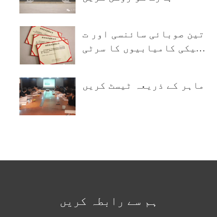
تین صوبائی سائنسی اور ت
کنیکی کامیابیوں کا سرٹی
فکیٹ۔
ماہر کے ذریعہ ٹیسٹ کریں
ہم سے رابطہ کریں