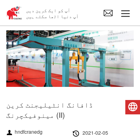
آپ کو ایک کرین دیں
آپ دنیا اٹھا سکتے ہیں
Gantry کرین
اوور ہیڈ کرین
جِب کرین
الیکٹرک ہوسٹ
ڈافانگ انٹیلیجنٹ کرین
اردو
کرین اسپیئر پارٹس
مینوفیکچرنگ (II)
hndfcranedg
2021-02-05