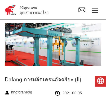
ให้คุณเครน
คุณสามารถยกโลก
ปั้นจั่น
เครนเหนือศีรษะ
จิ๊บเครน
รอกไฟฟ้า
Dafang การผลิตเครนอัจฉริยะ (II)
ไทย
อะไหล่เครน
hndfcranedg
2021-02-05