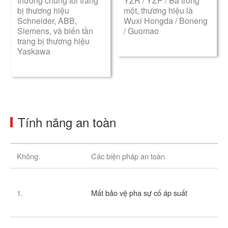
thường chúng tôi trang
YZR / YZP / Ba trong
bị thương hiệu
một, thương hiệu là
Schneider, ABB,
Wuxi Hongda / Boneng
Siemens, và biến tần
/ Guomao
trang bị thương hiệu
Yaskawa
Tính năng an toàn
Không.
Các biện pháp an toàn
1.
Mất bảo vệ pha sự cố áp suất