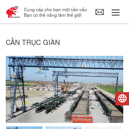
Cung cấp cho bạn một cần cẩu
Bạn có thể nâng tầm thế giới
Cổng trục
CẦN TRỤC GIÀN
Cần cẩu trên cao
Cầu trục xoay
Palăng điện
Tiếng Việt
Phụ tùng cần cẩu