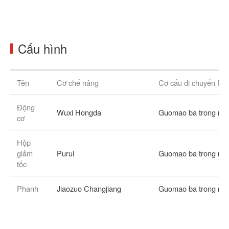
Cấu hình
Tên
Cơ chế nâng
Cơ cấu di chuyển Pa
Động
Wuxi Hongda
Guomao ba trong mộ
cơ
Hộp
giảm
Purui
Guomao ba trong mộ
tốc
Phanh
Jiaozuo Changjiang
Guomao ba trong mộ