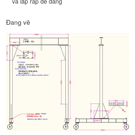
và lắp ráp dễ dàng
Đang vẽ