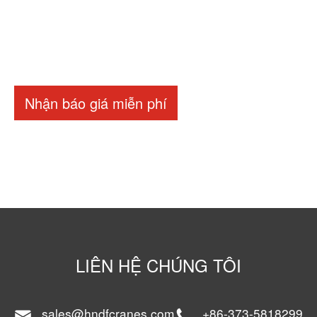
Nhận báo giá miễn phí
LIÊN HỆ CHÚNG TÔI
sales@hndfcranes.com
+86-373-5818299