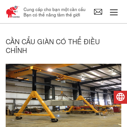
Cung cấp cho bạn một cần cẩu
Bạn có thể nâng tầm thế giới
Cổng trục
CẦN CẨU GIÀN CÓ THỂ ĐIỀU
CHỈNH
Cần cẩu trên cao
Cầu trục xoay
Palăng điện
Tiếng Việt
Phụ tùng cần cẩu