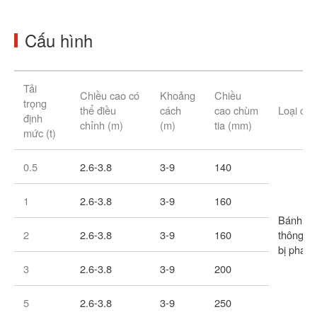
Cấu hình
Tải
Chiều cao có
Khoảng
Chiều
trọng
thể điều
cách
cao chùm
Loại ch
định
chỉnh (m)
(m)
tia (mm)
mức (t)
0.5
2.6-3.8
3-9
140
1
2.6-3.8
3-9
160
Bánh xe
2
2.6-3.8
3-9
160
thông đẩy
bị phan
3
2.6-3.8
3-9
200
5
2.6-3.8
3-9
250