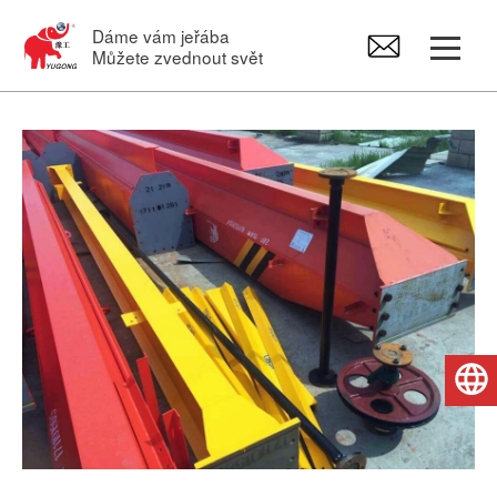
Dáme vám jeřába
Můžete zvednout svět
Portálový jeřáb
Mostový jeřáb
Otočné jeřáby
Elektrický kladkostroje
Čeština
Náhradní díly pro jeřáby