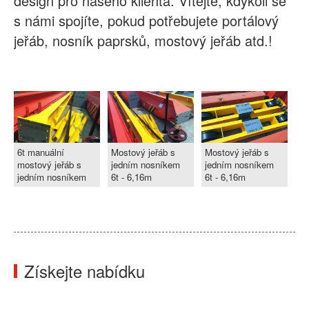
design pro našeho klienta. Vítejte, kdykoli se
s námi spojíte, pokud potřebujete portálový
jeřáb, nosník paprsků, mostový jeřáb atd.!
6t manuální
Mostový jeřáb s
Mostový jeřáb s
mostový jeřáb s
jedním nosníkem
jedním nosníkem
jedním nosníkem
6t - 6,16m
6t - 6,16m
Získejte nabídku