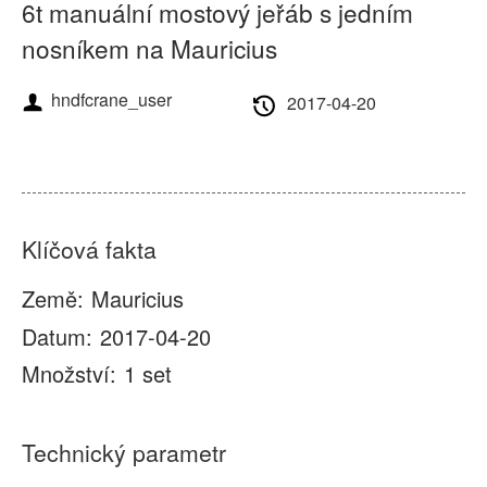
O nás
Zprávy
6t manuální mostový jeřáb s jedním
nosníkem na Mauricius
Případ
Časté dotazy
hndfcrane_user
2017-04-20
Kontaktujte nás
Klíčová fakta
Země:
Mauricius
Datum:
2017-04-20
Množství:
1 set
Technický parametr