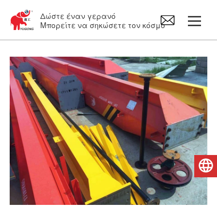
Δώστε έναν γερανό
Μπορείτε να σηκώσετε τον κόσμο
Γερανογέφυρα τύπου πυλώνα
Γερανός εναέριας κυκλοφορίας
περιστρεφόμενος γερανός
Ηλεκτρικό Βαρούλκα
Ελληνικά
Ανταλλακτικά γερανών