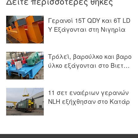
Δείτε περισσότερες θήκες
Γερανοί 15T QDY και 6T LD
Y Εξάγονται στη Νιγηρία
Τρόλεϊ, βαρούλκο και βαρο
ύλκο εξάγονται στο Βιετνά
μ
11 σετ εναέριων γερανών
NLH εξήχθησαν στο Κατάρ