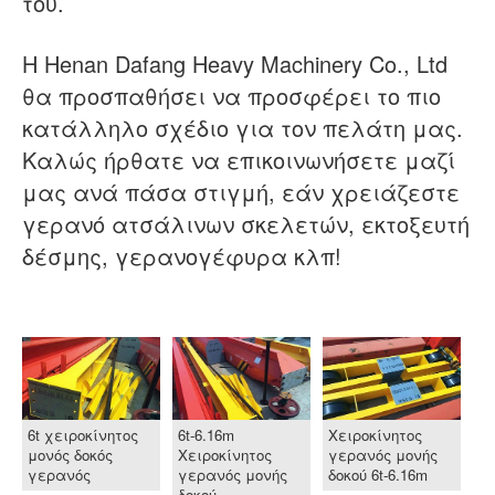
του.
Η Henan Dafang Heavy Machinery Co., Ltd
θα προσπαθήσει να προσφέρει το πιο
κατάλληλο σχέδιο για τον πελάτη μας.
Καλώς ήρθατε να επικοινωνήσετε μαζί
μας ανά πάσα στιγμή, εάν χρειάζεστε
γερανό ατσάλινων σκελετών, εκτοξευτή
δέσμης, γερανογέφυρα κλπ!
6t χειροκίνητος
6t-6.16m
Χειροκίνητος
μονός δοκός
Χειροκίνητος
γερανός μονής
γερανός
γερανός μονής
δοκού 6t-6.16m
δοκού