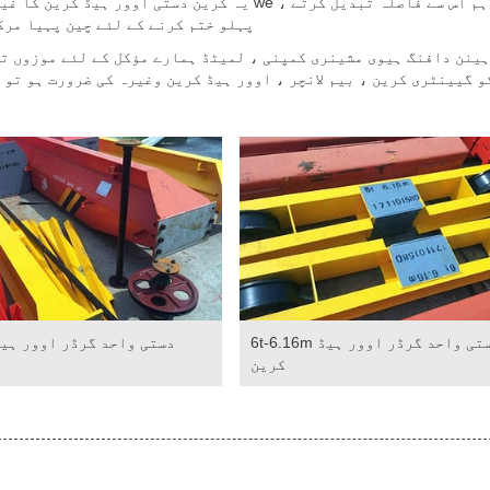
یہ کرین دستی اوور ہیڈ کرین کا غیر معیاری ہے 
1.5m پہلو ختم کرنے کے لئے چین پہیا 
ینن دافنگ ہیوی مشینری کمپنی ، لمیٹڈ ہمارے مؤکل کے لئے موزوں تر
6t-6.16m دستی واحد گرڈر اوور ہیڈ
کرین