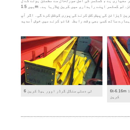
، کسٹمر کی اصل صورتحال سے مطمئن ہونے کے ل we ، ہم اس سے فاصلہ تبدیل کرتے
مرکز. تو کسٹمر اپنے راہداری میں کرین چلارہا ہے۔
ہیں
ین ڈیزائن کی پیش کش کرنے کی پوری کوشش کرے گی۔ اگر آپ
6t-6.16m دستی واحد گرڈر اوور ہیڈ
6 ٹی دستی سنگل گرڈر اوور ہیڈ کرین
کرین