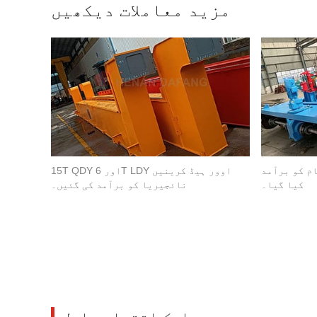
مزید معاملات دیکھیں
م کو برآمد
15T QDY اور 6T LDY اوور ہیڈ کرینیں
کیا گیا۔
نائجیریا کو برآمد کی گئیں۔