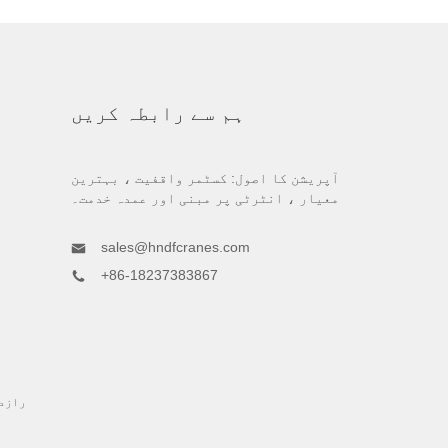
ہم سے رابطہ کریں
آپریشن کا اصول: کسٹمر واقفیت ، بہترین
معیار ، انٹرٹی پر مبنی اور عمدہ خدمت۔
sales@hndfcranes.com
+86-18237383867
رازد