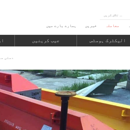
معاملہ
خبریں
ہمارے بارے میں
الیکٹرک ہوسٹس
جیب کرینیں
او
ماریشس کے ل