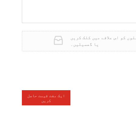
وں کو اس علاقے میں کلک کریں
یا گھسیٹیں۔
ایک مفت قیمت حاصل
کریں