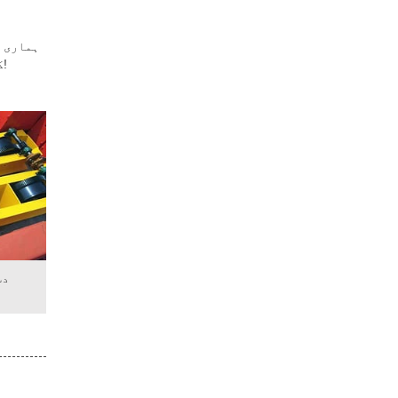
ہماری ہ
کو گیینٹری کرین ، بیم لانچر ، اوور ہیڈ کرین وغیرہ کی ضرورت ہو تو ہمارے ساتھ کسی بھی وقت رابطہ قائم کرنے میں خوش آمدید!