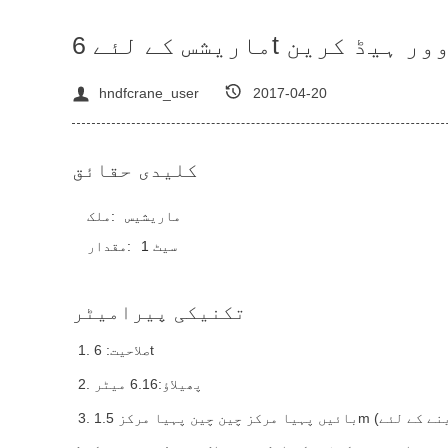
 گرڈر اوور ہیڈ کرین
hndfcrane_user
2017-04-20
کلیدی حقائق
ماریشیس
ملک:
1 سیٹ
مقدار:
تکنیکی پیرامیٹر
صلاحیت: 6t
پھیلاؤ
:
6.16 میٹر
رخواست دینے کے لئے)