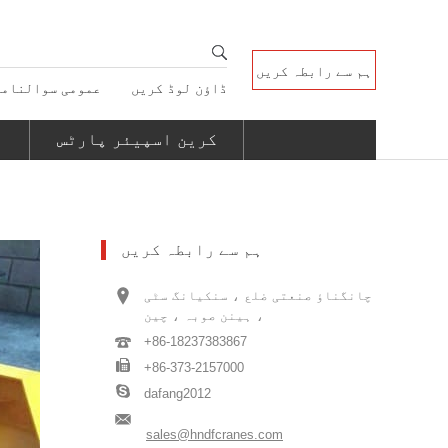
ہم سے رابطہ کریں
ڈاؤن لوڈ کریں
عمومی سوالنامہ
کرین اسپیئر پارٹس
ہم سے رابطہ کریں
چانگناؤ صنعتی ضلع ، سنکیانگ سٹی
، ہینن صوبہ ، چین
+86-18237383867
+86-373-2157000
dafang2012
sales@hndfcranes.com