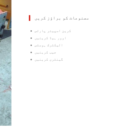
مصنوعات کو براؤز کریں
•
کرین اسپیئر پارٹس
•
اوور ہیڈ کرینیں
•
الیکٹرک ہوسٹس
•
جیب کرینیں
•
گینٹری کرینیں