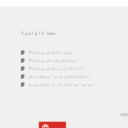
مفت ڈاؤنلوڈ
ہینن دافنگ کرین کیٹلاگ
ڈیفنگ گینٹری کرین کیٹلاگ
ڈافانگ اوور ہیڈ کرین کیٹلاگ
دافنگ گینٹری کرین آپریشن دستی
ایس جی ایس تھرڈ پارٹی ٹیسٹ رپورٹ
©202
اردو