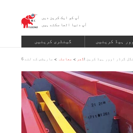
آپ کو ایک کرین دیں
آپ دنیا اٹھا سکتے ہیں
ور ہیڈ کرینیں
گینٹری کرینیں
ئے 6t دستی سنگل گرڈر اوور ہیڈ کرین
گھر
معاملہ
>
>