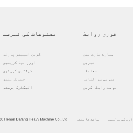
فوری روابط
مصنوعات کی فہرست
ہمارے بارے میں
کرین اسپیئر پارٹس
خبریں
اوور ہیڈ کرینیں
معاملہ
گینٹری کرینیں
عمومی سوالنامہ
جیب کرینیں
ہم سے رابطہ کریں
الیکٹرک ہوسٹس
اری کی پالیسی
سائٹ کا نقشہ
6 Henan Dafang Heavy Machine Co., Ltd