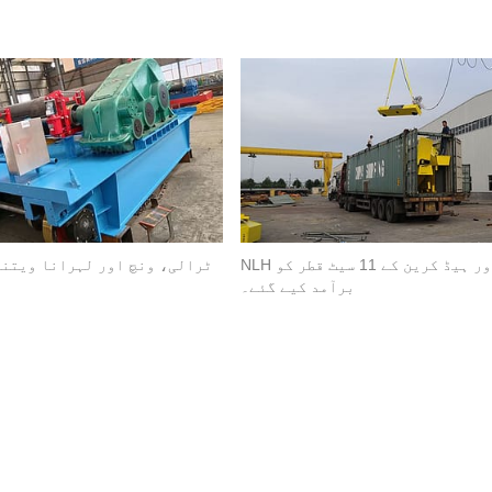
NLH اوور ہیڈ کرین کے 11 سیٹ قطر کو
ٹرالی، ونچ اور لہرانا ویتنا
برآمد کیے گئے۔