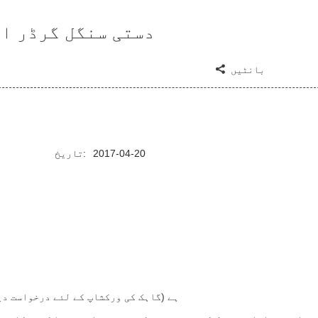
ماریشس کے لئے 6t دستی سنگل
بانٹیں
2017-04-20
تاریخ:
بائیں پہیا مرکز چین چین پہیا مرکز 1.5m ہے (گاہک کی ورکشاپ کے لئے د