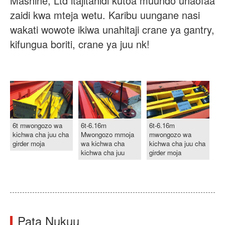
Mashine, Ltd itajitahidi kutoa muundo unaofaa
zaidi kwa mteja wetu. Karibu uungane nasi
wakati wowote ikiwa unahitaji crane ya gantry,
kifungua boriti, crane ya juu nk!
6t mwongozo wa
6t-6.16m
6t-6.16m
kichwa cha juu cha
Mwongozo mmoja
mwongozo wa
girder moja
wa kichwa cha
kichwa cha juu cha
kichwa cha juu
girder moja
Pata Nukuu