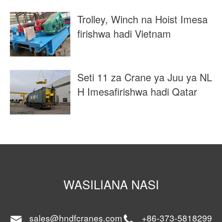
Trolley, Winch na Hoist Imesa
firishwa hadi Vietnam
Seti 11 za Crane ya Juu ya NL
H Imesafirishwa hadi Qatar
WASILIANA NASI
sales@hndfcranes.com
+86-373-5818299