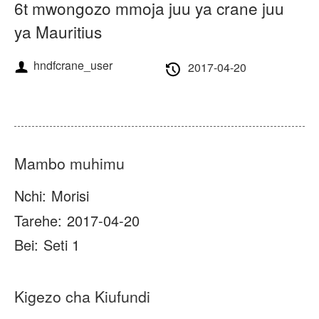
Kuhusu sisi
Habari
6t mwongozo mmoja juu ya crane juu
ya Mauritius
Kesi
Maswali Yanayoulizwa
hndfcrane_user
2017-04-20
Wasiliana nasi
Mambo muhimu
Nchi:
Morisi
Tarehe:
2017-04-20
Bei:
Seti 1
Kigezo cha Kiufundi