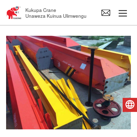
Kukupa Crane
Unaweza Kuinua Ulimwengu
Crane ya Gantry
Crane ya juu
Jib Crane
Hoist ya Umeme
Kiswahili
Vipuri vya Crane