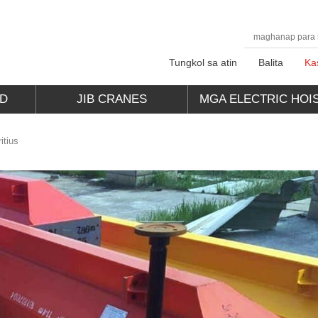
Tungkol sa atin
Balita
Ka
AD
JIB CRANES
MGA ELECTRIC HOI
itius