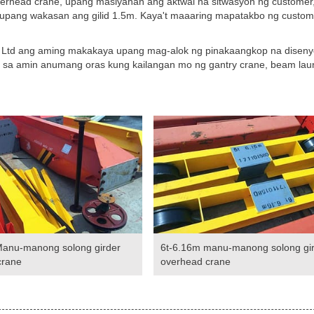
erhead crane, upang masiyahan ang aktwal na sitwasyon ng customer
 upang wakasan ang gilid 1.5m. Kaya't maaaring mapatakbo ng custom
Ltd ang aming makakaya upang mag-alok ng pinakaangkop na diseny
 sa amin anumang oras kung kailangan mo ng gantry crane, beam lau
Manu-manong solong girder
6t-6.16m manu-manong solong gi
crane
overhead crane