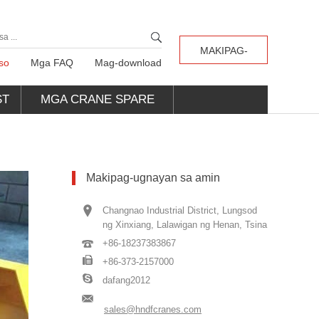
MAKIPAG-
so
Mga FAQ
Mag-download
UGNAYAN SA
ST
MGA CRANE SPARE
AMIN
PART
Makipag-ugnayan sa amin
Changnao Industrial District, Lungsod
ng Xinxiang, Lalawigan ng Henan, Tsina
+86-18237383867
+86-373-2157000
dafang2012
sales@hndfcranes.com