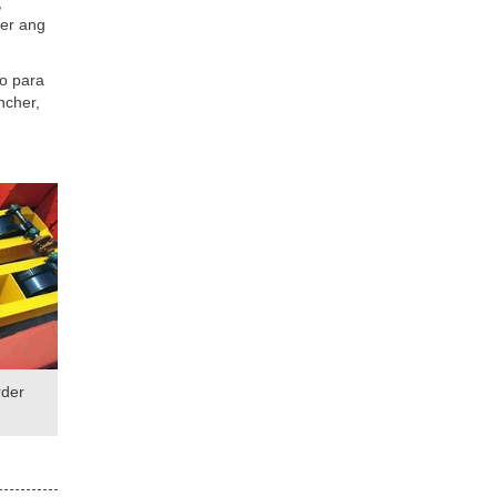
,
er ang
o para
ncher,
rder