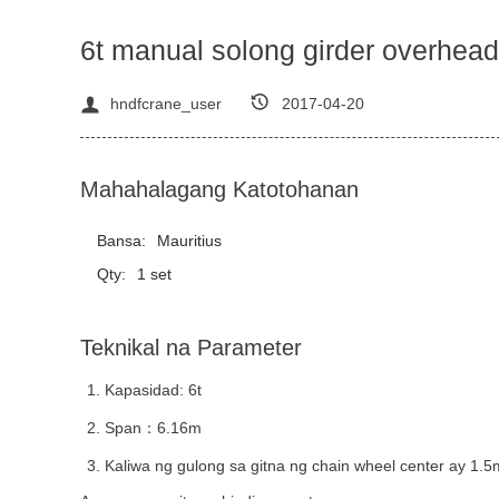
6t manual solong girder overhead
hndfcrane_user
2017-04-20
Mahahalagang Katotohanan
Bansa:
Mauritius
Qty:
1 set
Teknikal na Parameter
Kapasidad: 6t
Span
：
6.16m
Kaliwa ng gulong sa gitna ng chain wheel center ay 1