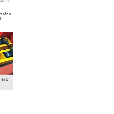
centro
vindo a
!
 de 6