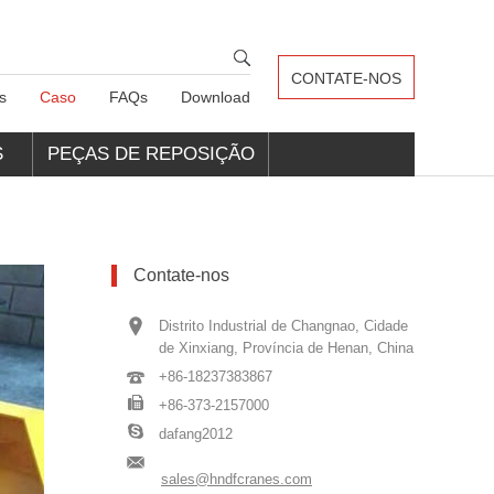
CONTATE-NOS
s
Caso
FAQs
Download
S
PEÇAS DE REPOSIÇÃO
PARA GUINDASTES
Contate-nos
Distrito Industrial de Changnao, Cidade
de Xinxiang, Província de Henan, China
+86-18237383867
+86-373-2157000
dafang2012
sales@hndfcranes.com