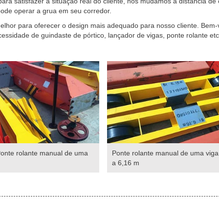
ara satisfazer a situação real do cliente, nós mudamos a distância de
 pode operar a grua em seu corredor.
lhor para oferecer o design mais adequado para nosso cliente. Bem-
ssidade de guindaste de pórtico, lançador de vigas, ponte rolante etc
Ponte rolante manual de uma
Ponte rolante manual de uma viga
a 6,16 m