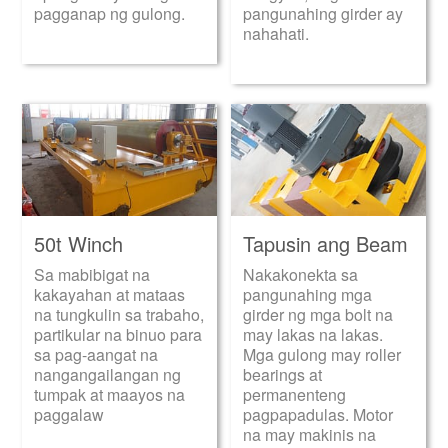
pagganap ng gulong.
pangunahing girder ay
nahahati.
50t Winch
Tapusin ang Beam
Sa mabibigat na
Nakakonekta sa
kakayahan at mataas
pangunahing mga
na tungkulin sa trabaho,
girder ng mga bolt na
partikular na binuo para
may lakas na lakas.
sa pag-aangat na
Mga gulong may roller
nangangailangan ng
bearings at
tumpak at maayos na
permanenteng
paggalaw
pagpapadulas. Motor
na may makinis na