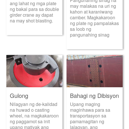
Pangunahing sinag na
ang lahat ng mga plate
may malakas na uri ng
ng bakal para sa double
kahon at karaniwang
girder crane ay dapat
camber. Magkakaroon
na may shot blasting.
ng plate ng pampalakas
sa loob ng
pangunahing sinag
Gulong
Bahagi ng Dibisyon
Nilagyan ng de-kalidad
Upang maging
na huwad o casting
maginhawa para sa
wheel, na magkakaroon
transportasyon sa
ng paggamot sa init
pamamagitan ng
upang matiyak ang
lalagyan, ang