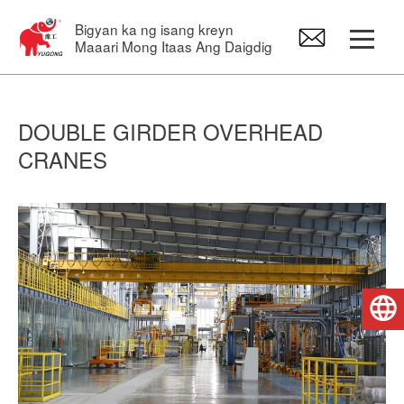
Bigyan ka ng isang kreyn
Maaari Mong Itaas Ang Daigdig
Gantry Crane
DOUBLE GIRDER OVERHEAD
CRANES
Overhead Crane
Jib Crane
Electric Hoist
Pilipino
Mga Crane Spare Part