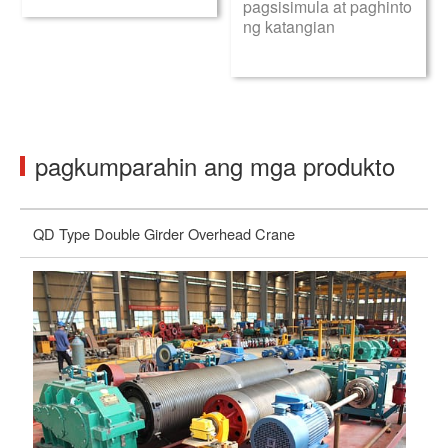
pagsisimula at paghinto
ng katangian
pagkumparahin ang mga produkto
QD Type Double Girder Overhead Crane
LH