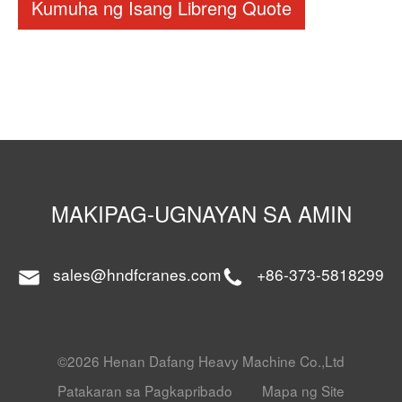
Kumuha ng Isang Libreng Quote
MAKIPAG-UGNAYAN SA AMIN
sales@hndfcranes.com
+86-373-5818299
©2026 Henan Dafang Heavy Machine Co.,Ltd
Patakaran sa Pagkapribado
Mapa ng Site