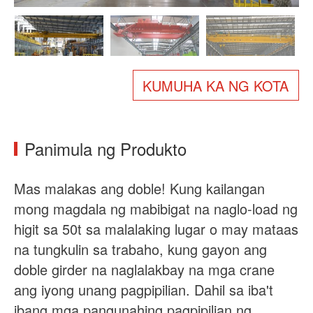
Tungkol sa atin
Balita
Kaso
Mga FAQ
Makipag-ugnayan sa amin
KUMUHA KA NG KOTA
Panimula ng Produkto
Mas malakas ang doble! Kung kailangan
mong magdala ng mabibigat na naglo-load ng
higit sa 50t sa malalaking lugar o may mataas
na tungkulin sa trabaho, kung gayon ang
doble girder na naglalakbay na mga crane
ang iyong unang pagpipilian. Dahil sa iba't
ibang mga pangunahing pagpipilian ng