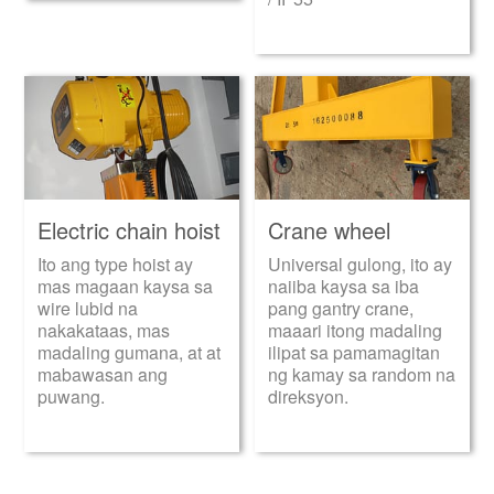
Electric chain hoist
Crane wheel
Ito ang type hoist ay
Universal gulong, ito ay
mas magaan kaysa sa
naiiba kaysa sa iba
wire lubid na
pang gantry crane,
nakakataas, mas
maaari itong madaling
madaling gumana, at at
ilipat sa pamamagitan
mabawasan ang
ng kamay sa random na
puwang.
direksyon.