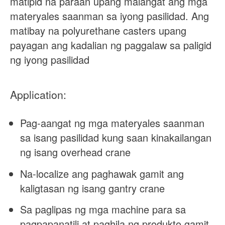
matipid na paraan upang maiangat ang mga
materyales saanman sa iyong pasilidad. Ang
matibay na polyurethane casters upang
payagan ang kadalian ng paggalaw sa paligid
ng iyong pasilidad
Application:
Pag-aangat ng mga materyales saanman
sa isang pasilidad kung saan kinakailangan
ng isang overhead crane
Na-localize ang paghawak gamit ang
kaligtasan ng isang gantry crane
Sa paglipas ng mga machine para sa
pagpapanatili at paghila ng produkto gamit