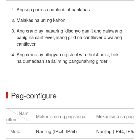
Angkop para sa panloob at panlabas
Malakas na uri ng kahon
Ang crane ay maaaring idisenyo gamit ang dalawang
panig na cantilever, isang gilid na cantilever o walang
cantilever
Ang crane ay nilagyan ng steel wire hoist hoist, hoist
na dumadaan sa ilalim ng pangunahing girder
Pag-configure
Nam
Mekanismo ng pag-angat
Mekanismo sa paglala
eItem
Motor
Nanjing (IP44, IP54)
Nanjing (IP44, IP54)