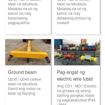
steel na istruktura.
steel na istruktura.
Malakas na uri ng
Malakas na uri ng
kahon na may
kahon na may
karaniwang
dalawang pintura ng
pagpapalihis
coatsof
Ground beam
Pag-angat ng
electric wire lubid
Q235 / Q345 carbon
steel na istruktura.
Ang CD1 / MD1 Electric
Gamit ang motor na
na ginawa ng aming
tatak ng Nanjing
sariling pangkat, klase
ng pagkakabukod IP44
/ IP55