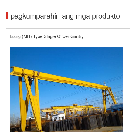
pagkumparahin ang mga produkto
Isang (MH) Type Single Girder Gantry
Po