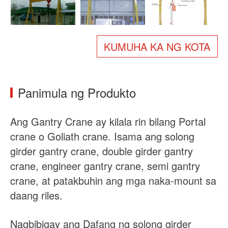
Tungkol sa atin
Balita
Kaso
Mga FAQ
KUMUHA KA NG KOTA
Makipag-ugnayan sa amin
Panimula ng Produkto
Ang Gantry Crane ay kilala rin bilang Portal
crane o Goliath crane. Isama ang solong
girder gantry crane, double girder gantry
crane, engineer gantry crane, semi gantry
crane, at patakbuhin ang mga naka-mount sa
daang riles.
Nagbibigay ang Dafang ng solong girder