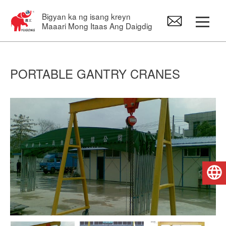
Bigyan ka ng isang kreyn
Maaari Mong Itaas Ang Daigdig
Gantry Crane
PORTABLE GANTRY CRANES
Overhead Crane
Jib Crane
Electric Hoist
Pilipino
Mga Crane Spare Part