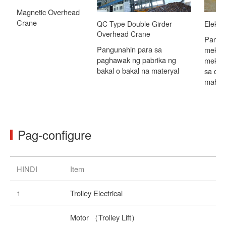
Magnetic Overhead
Crane
QC Type Double Girder
Elektr
Overhead Crane
Pangu
Pangunahin para sa
mekan
paghawak ng pabrika ng
mekan
bakal o bakal na materyal
sa cro
mahab
Pag-configure
HINDI
Item
1
Trolley Electrical
Motor （Trolley Lift）