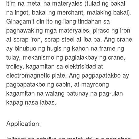
itim na metal na materyales (tulad ng bakal
na ingot, bakal ng merchant, malaking bakal).
Ginagamit din ito ng ilang tindahan sa
paghawak ng mga materyales, piraso ng iron
at scrap iron, scrap steel at iba pa. Ang crane
ay binubuo ng hugis ng kahon na frame ng
tulay, mekanismo ng paglalakbay ng crane,
trolley, kagamitan sa elektrisidad at
electromagnetic plate. Ang pagpapatakbo ay
pagpapatakbo ng cabin, at mayroong
kagamitan na walang patunay na pag-ulan
kapag nasa labas.
Application:
Inilapat sa pabrika ng metalurhiya o panlabas