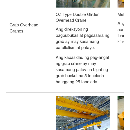
QZ Type Double Girder
Mekani
Overhead Crane
Ang m
Grab Overhead
Ang direksyon ng
aangat
Cranes
pagbubukas at pagsasara ng
ibang 
grab ay may kasamang
kinaka
parallelism at patayo.
Ang kapasidad ng pag-angat
ng grab crane ay may
kasamang patay na bigat ng
grab bucket na 5 tonelada
hanggang 25 tonelada