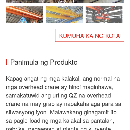
Tungkol sa atin
Balita
Kaso
Mga FAQ
Makipag-ugnayan sa amin
KUMUHA KA NG KOTA
Panimula ng Produkto
Kapag angat ng mga kalakal, ang normal na
mga overhead crane ay hindi maginhawa,
samakatuwid ang uri ng QZ na overhead
crane na may grab ay napakahalaga para sa
sitwasyong iyon. Malawakang ginagamit ito
sa paglo-load ng mga kalakal sa pantalan,
pabrika, pagawaan at planta ng kuryente.