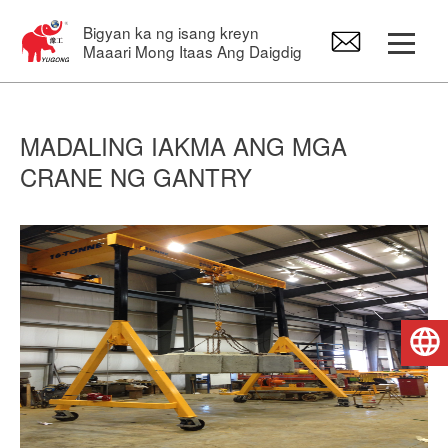
Bigyan ka ng isang kreyn
Maaari Mong Itaas Ang Daigdig
Gantry Crane
MADALING IAKMA ANG MGA
CRANE NG GANTRY
Overhead Crane
Jib Crane
Electric Hoist
Pilipino
Mga Crane Spare Part