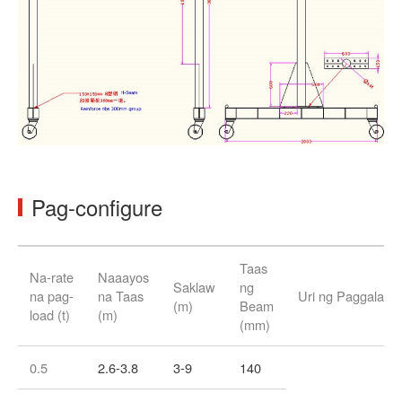
Pag-configure
Taas
Na-rate
Naaayos
Saklaw
ng
na pag-
na Taas
Uri ng Paggalaw
(m)
Beam
load (t)
(m)
(mm)
0.5
2.6-3.8
3-9
140