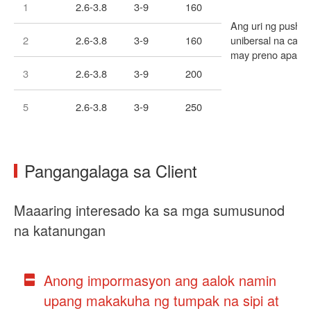
1
2.6-3.8
3-9
160
Ang uri ng push 
2
2.6-3.8
3-9
160
unibersal na casto
may preno aparat
3
2.6-3.8
3-9
200
5
2.6-3.8
3-9
250
Pangangalaga sa Client
Maaaring interesado ka sa mga sumusunod
na katanungan
Anong impormasyon ang aalok namin
upang makakuha ng tumpak na sipi at