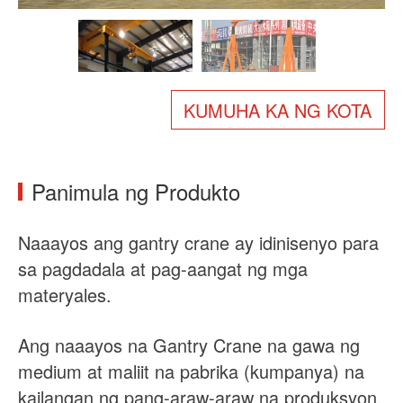
Tungkol sa atin
Balita
Kaso
Mga FAQ
Makipag-ugnayan sa amin
KUMUHA KA NG KOTA
Panimula ng Produkto
Naaayos
ang gantry crane ay idinisenyo para
sa pagdadala at pag-aangat ng mga
materyales.
Ang naaayos na Gantry Crane na gawa ng
medium at maliit na pabrika (kumpanya) na
kailangan ng pang-araw-araw na produksyon.