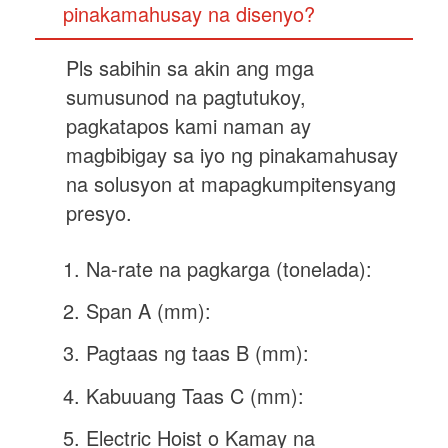
pinakamahusay na disenyo?
Pls sabihin sa akin ang mga
sumusunod na pagtutukoy,
pagkatapos
kami naman
ay
magbibigay sa iyo ng pinakamahusay
na solusyon at mapagkumpitensyang
presyo.
Na-rate na pagkarga (tonelada):
Span A (mm):
Pagtaas ng taas B (mm):
Kabuuang Taas C (mm):
Electric Hoist o Kamay na