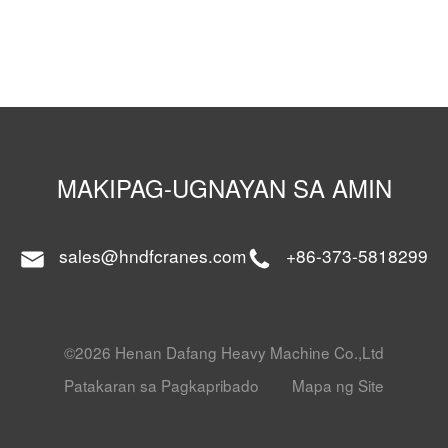
MAKIPAG-UGNAYAN SA AMIN
sales@hndfcranes.com
+86-373-5818299
©2026 Henan Dafang Heavy Machine Co.,Ltd
Patakaran sa Pagkapribado
Mapa ng Site