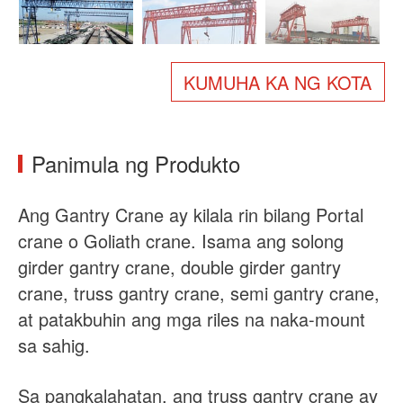
Tungkol sa atin
Balita
Kaso
Mga FAQ
KUMUHA KA NG KOTA
Makipag-ugnayan sa amin
Panimula ng Produkto
Ang Gantry Crane ay kilala rin bilang Portal
crane o Goliath crane. Isama ang solong
girder gantry crane, double girder gantry
crane, truss gantry crane, semi gantry crane,
at patakbuhin ang mga riles na naka-mount
sa sahig.
Sa pangkalahatan, ang truss gantry crane ay