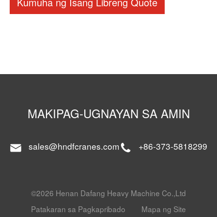
Kumuha ng Isang Libreng Quote
MAKIPAG-UGNAYAN SA AMIN
sales@hndfcranes.com
+86-373-5818299
©2026 Henan Dafang Heavy Machine Co.,Ltd
Patakaran sa Pagkapribado
Mapa ng Site