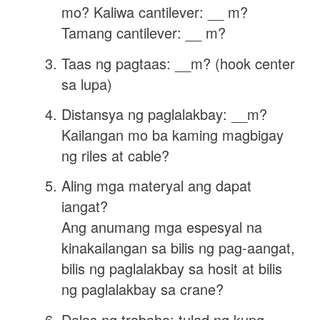
mo? Kaliwa cantilever: __ m?
Tamang cantilever: __ m?
Taas ng pagtaas: __m? (hook center
sa lupa)
Distansya ng paglalakbay: __m?
Kailangan mo ba kaming magbigay
ng riles at cable?
Aling mga materyal ang dapat
iangat?
Ang anumang mga espesyal na
kinakailangan sa bilis ng pag-aangat,
bilis ng paglalakbay sa hosit at bilis
ng paglalakbay sa crane?
Dalas ng trabaho: tulad ng kung