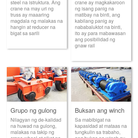
steel na istruktura. Ang
crane ay magkakaroon
crane na may uri ng
ng isang panig na
truss ay maaaring
matibay na binti, ang
magdala ng malakas na
kabilang panig ay
hangin at reducer na
nababaluktot na binti,
bigat sa sarili
ito ay para mabawasan
ang posibilidad ng
gnaw rail
Grupo ng gulong
Buksan ang winch
Nilagyan ng de-kalidad
Sa mabibigat na
na huwad na gulong,
kapasidad at mataas na
malakas na takip ng
tungkulin sa trabaho,