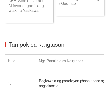
ABB, Siemens brand,
/ Guomao
At inverter gamit ang
tatak na Yaskawa
Tampok sa kaligtasan
Hindi.
Mga Panukala sa Kaligtasan
Pagkawala ng proteksyon phase phase ng
1.
pagkakasala