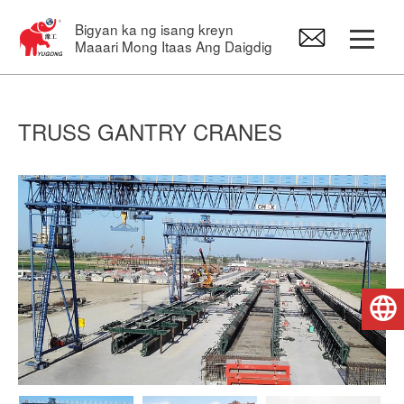
Bigyan ka ng isang kreyn
Maaari Mong Itaas Ang Daigdig
Gantry Crane
TRUSS GANTRY CRANES
Overhead Crane
Jib Crane
Electric Hoist
Pilipino
Mga Crane Spare Part