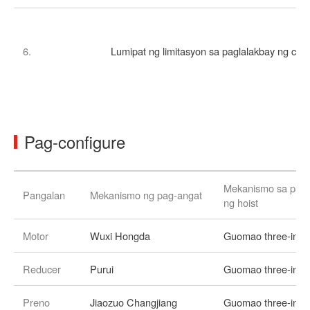
6.
Lumipat ng limitasyon sa paglalakbay ng cra
Pag-configure
Mekanismo sa pagl
Pangalan
Mekanismo ng pag-angat
ng hoist
Motor
Wuxi Hongda
Guomao three-in-o
Reducer
Purui
Guomao three-in-o
Preno
Jiaozuo Changjiang
Guomao three-in-o