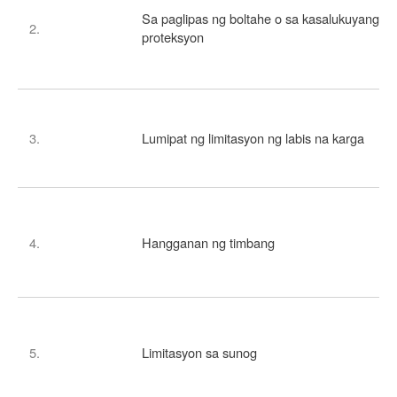
Sa paglipas ng boltahe o sa kasalukuyang
2.
proteksyon
3.
Lumipat ng limitasyon ng labis na karga
4.
Hangganan ng timbang
5.
Limitasyon sa sunog