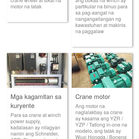
crane wheel at sikat na
ang bukas na winch ay
motor na tatak
partikular na binuo para
sa pag-aangat na
nangangailangan ng
kawastuhan at makinis
na paggalaw
Mga kagamitan sa
Crane motor
kuryente
Ang motor na
naglalakbay sa crane
Para sa crane at winch
ay kasama ang YZR /
power supply,
YZP / Tatlong in-one na
kadalasan ay nilagyan
modelo, ang tatak ay
namin ang Schneider,
Wuxi Hongda / Boneng