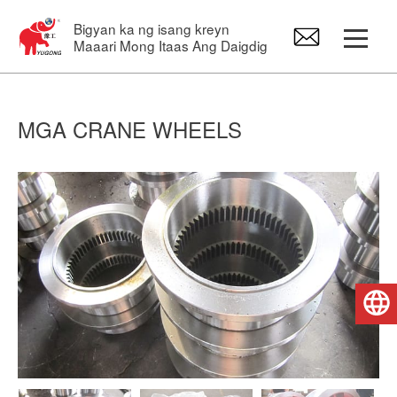
Bigyan ka ng isang kreyn
Maaari Mong Itaas Ang Daigdig
Gantry Crane
MGA CRANE WHEELS
Overhead Crane
Jib Crane
Electric Hoist
Pilipino
Mga Crane Spare Part