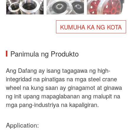
Tungkol sa atin
Balita
Kaso
Mga FAQ
KUMUHA KA NG KOTA
Makipag-ugnayan sa amin
Panimula ng Produkto
Ang Dafang ay isang tagagawa ng high-
integridad na pinatigas na mga steel crane
wheel na kung saan ay ginagamot at ginawa
ng init upang mapaglabanan ang malupit na
mga pang-industriya na kapaligiran.
Application: